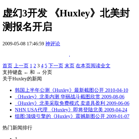
虚幻3开发 《Huxley》北美封
测报名开启
2009-05-08 17:46:59
神评论
首页
上一页
1
2
3
4
5
下一页
末页
在本页阅读全文
支持键盘 ← 和 → 分页
关于
Huxley
的新闻
韩国上半年公测《Huxley》最新截图公开
2010-04-10
《Huxley》北美内测 华丽战斗截图欣赏
2009-08-06
《Huxley》北美采取免费模式 卖道具盈利
2009-06-06
NHN USA代理 《Huxley》即将登陆北美
2009-04-24
组图:顶级引擎的《Huxley》震撼新图公开
2009-01-07
热门新闻排行
1