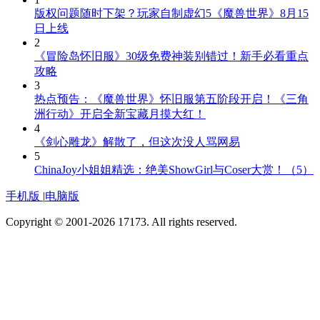
版权问题随时下架？玩家自制虚幻5《魔兽世界》8月15
日上线
2
《冒险岛怀旧服》30级免费神装别错过！新手必看重点
攻略
3
热点预告：《魔兽世界》怀旧服第五阶段开启！《三角
洲行动》开启全新宝藏月摸大红！
4
《剑心雕龙》解散了，但这次没人骂网易
5
ChinaJoy小姐姐精选：绝美ShowGirl与Coser大赏！（5）
手机版
|
电脑版
Copyright © 2001-2026 17173. All rights reserved.