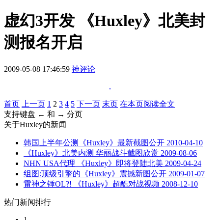
虚幻3开发 《Huxley》北美封
测报名开启
2009-05-08 17:46:59
神评论
首页
上一页
1
2
3
4
5
下一页
末页
在本页阅读全文
支持键盘 ← 和 → 分页
关于
Huxley
的新闻
韩国上半年公测《Huxley》最新截图公开
2010-04-10
《Huxley》北美内测 华丽战斗截图欣赏
2009-08-06
NHN USA代理 《Huxley》即将登陆北美
2009-04-24
组图:顶级引擎的《Huxley》震撼新图公开
2009-01-07
雷神之锤OL?! 《Huxley》超酷对战视频
2008-12-10
热门新闻排行
1