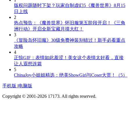
版权问题随时下架？玩家自制虚幻5《魔兽世界》8月15
日上线
2
热点预告：《魔兽世界》怀旧服第五阶段开启！《三角
洲行动》开启全新宝藏月摸大红！
3
《冒险岛怀旧服》30级免费神装别错过！新手必看重点
攻略
4
正惊GIF：表情如此羞涩！美女这个表情太好看，直接
让人遐想连篇
5
ChinaJoy小姐姐精选：绝美ShowGirl与Coser大赏！（5）
手机版
|
电脑版
Copyright © 2001-2026 17173. All rights reserved.