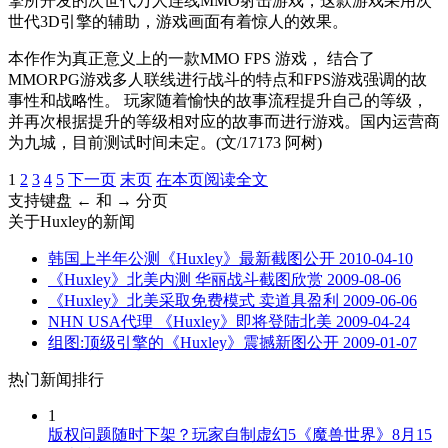
擎所开发的次世代万人连线MMO射击游戏，这款游戏采用次
世代3D引擎的辅助，游戏画面有着惊人的效果。
本作作为真正意义上的一款MMO FPS 游戏， 结合了
MMORPG游戏多人联线进行战斗的特点和FPS游戏强调的故
事性和战略性。 玩家随着愉快的故事流程提升自己的等级，
并再次根据提升的等级相对应的故事而进行游戏。国内运营商
为九城，目前测试时间未定。(文/17173 阿树)
1
2
3
4
5
下一页
末页
在本页阅读全文
支持键盘 ← 和 → 分页
关于
Huxley
的新闻
韩国上半年公测《Huxley》最新截图公开
2010-04-10
《Huxley》北美内测 华丽战斗截图欣赏
2009-08-06
《Huxley》北美采取免费模式 卖道具盈利
2009-06-06
NHN USA代理 《Huxley》即将登陆北美
2009-04-24
组图:顶级引擎的《Huxley》震撼新图公开
2009-01-07
热门新闻排行
1
版权问题随时下架？玩家自制虚幻5《魔兽世界》8月15