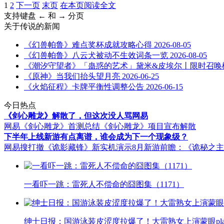
1
2
下一页
末页
在本页阅读全文
支持键盘 ← 和 → 分页
关于
传说
的新闻
《幻兽帕鲁》难点奖杯成就攻略心得
2026-08-05
《幻兽帕鲁》八云犬被动不生效词条一览
2026-08-05
《潮汐守望者》「蛊惑的艺术」黛米&皮埃尔丨限时召唤
《原神》当我们抬头望月亮
2026-06-25
《火焰征程》卡牌平衡性调整公告
2026-06-15
今日热点
《剑心雕龙》解散了，但这次没人骂网易
网易《剑心雕龙》首测总结
《剑心雕龙》项目宣布解散
下半年上线新游有点离谱，谁会成为下一个现象级？
网易搜打撤《诡影藏锋》新实机演示
8月新游前瞻：《诡秘之
一看吓一跳：雷死人不偿命的囧图集（1171）
绅士日报：国游泳装皮涩度拉爆了！大雷熟女上演蒙眼pla