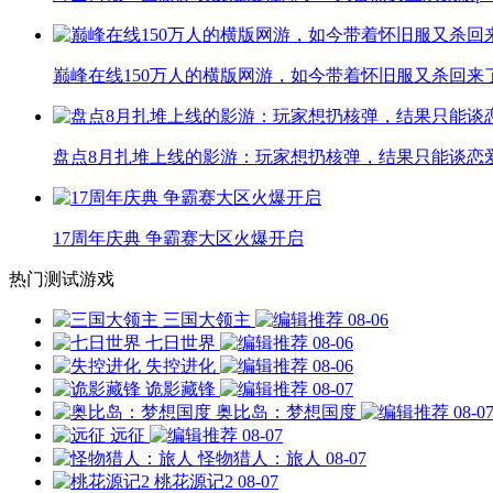
巅峰在线150万人的横版网游，如今带着怀旧服又杀回来
盘点8月扎堆上线的影游：玩家想扔核弹，结果只能谈恋
17周年庆典 争霸赛大区火爆开启
热门测试游戏
三国大领主
08-06
七日世界
08-06
失控进化
08-06
诡影藏锋
08-07
奥比岛：梦想国度
08-0
远征
08-07
怪物猎人：旅人
08-07
桃花源记2
08-07