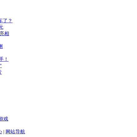
车了？
元
A亮相
测
手！
"
片
游戏
心
|
网站导航