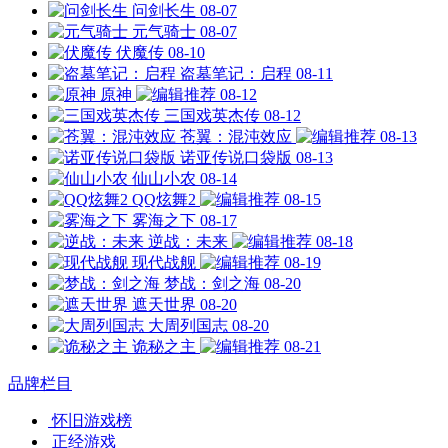
问剑长生
08-07
元气骑士
08-07
伏魔传
08-10
盗墓笔记：启程
08-11
原神
08-12
三国戏英杰传
08-12
苍翼：混沌效应
08-13
诺亚传说口袋版
08-13
仙山小农
08-14
QQ炫舞2
08-15
雾海之下
08-17
逆战：未来
08-18
现代战舰
08-19
梦战：剑之海
08-20
遮天世界
08-20
大周列国志
08-20
诡秘之主
08-21
品牌栏目
怀旧游戏榜
正经游戏