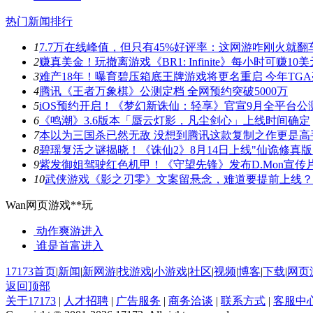
热门新闻排行
1
7.7万在线峰值，但只有45%好评率：这网游咋刚火就翻
2
赚真美金！玩撤离游戏《BR1: Infinite》每小时可赚10美
3
难产18年！曝育碧压箱底王牌游戏将更名重启 今年TG
4
腾讯《王者万象棋》公测定档 全网预约突破5000万
5
iOS预约开启！《梦幻新诛仙：轻享》官宣9月全平台公
6
《鸣潮》3.6版本「蜃云灯影，凡尘剑心」上线时间确定
7
本以为三国杀已然无敌 没想到腾讯这款复制之作更是高
8
碧瑶复活之谜揭晓！《诛仙2》8月14日上线"仙诡修真版
9
紫发御姐驾驶红色机甲！《守望先锋》发布D.Mon宣传
10
武侠游戏《影之刃零》文案留悬念，难道要提前上线？
Wan网页游戏**玩
动作爽游
进入
谁是首富
进入
17173首页
|
新闻
|
新网游
|
找游戏
|
小游戏
|
社区
|
视频
|
博客
|
下载
|
网页
返回顶部
关于17173
|
人才招聘
|
广告服务
|
商务洽谈
|
联系方式
|
客服中