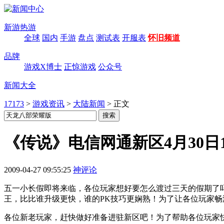
新游热游
全球
国内
手游
盘点
测试表
开服表
怀旧频道
品牌
游戏X博士
正惊游戏
公众号
新闻大全
17173
>
游戏资讯
>
大陆新闻
>
正文
《传说》电信网通新区4月30日
2009-04-27 09:55:25
神评论
五一小长假即将来临，各位玩家想好要怎么渡过三天的假期了
王，比比谁升级更快，谁的PK技巧更娴熟！为了让各位玩家畅游
各位新老玩家，赶快做好准备进驻新区吧！为了帮助各位玩家