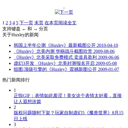
1
2
3
4
5
下一页
末页
在本页阅读全文
支持键盘 ← 和 → 分页
关于
Huxley
的新闻
韩国上半年公测《Huxley》最新截图公开
2010-04-10
《Huxley》北美内测 华丽战斗截图欣赏
2009-08-06
《Huxley》北美采取免费模式 卖道具盈利
2009-06-06
虚幻3开发 《Huxley》北美封测报名开启
2009-05-08
组图:顶级引擎的《Huxley》震撼新图公开
2009-01-07
热门新闻排行
1
正惊GIF：表情如此羞涩！美女这个表情太好看，直接
让人遐想连篇
2
版权问题随时下架？玩家自制虚幻5《魔兽世界》8月15
日上线
3