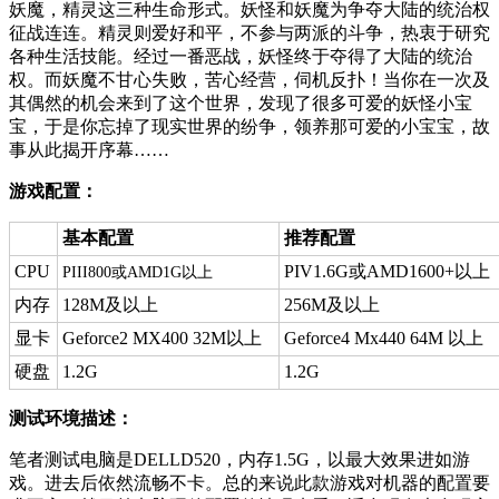
妖魔，精灵这三种生命形式。妖怪和妖魔为争夺大陆的统治权
征战连连。精灵则爱好和平，不参与两派的斗争，热衷于研究
各种生活技能。经过一番恶战，妖怪终于夺得了大陆的统治
权。而妖魔不甘心失败，苦心经营，伺机反扑！当你在一次及
其偶然的机会来到了这个世界，发现了很多可爱的妖怪小宝
宝，于是你忘掉了现实世界的纷争，领养那可爱的小宝宝，故
事从此揭开序幕……
游戏配置：
基本配置
推荐配置
CPU
PIV1.6G或AMD1600+以上
PIII800或AMD1G以上
内存
128M及以上
256M及以上
显卡
Geforce2 MX400 32M以上
Geforce4 Mx440 64M 以上
硬盘
1.2G
1.2G
测试环境描述：
笔者测试电脑是DELLD520，内存1.5G，以最大效果进如游
戏。进去后依然流畅不卡。总的来说此款游戏对机器的配置要