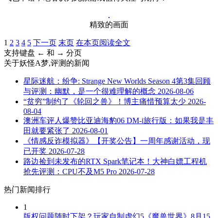
精致的画面
1
2
3
4
5
下一页
末页
在本页阅读全文
支持键盘 ← 和 → 分页
关于
妖怪A梦,评测
的新闻
星际迷航：纷争: Strange New Worlds Season 4第3集回顾
与评测：幽默，是一个很难理解的概念
2026-08-06
“贫穷”制约了《轮回之兽》！博主痛惜预算太少
2026-
08-04
澳洲车评人爆赞比亚迪海豹06 DM-i旅行版：如果我是丰
田就要紧张了
2026-08-01
《情感反诈模拟器》【开奖公告】一周年感谢活动，现
已开奖
2026-07-28
路边捡到未发布的RTX Spark笔记本！大神白嫖工程机
抢先评测：CPU不及M5 Pro
2026-07-28
热门新闻排行
1
版权问题随时下架？玩家自制虚幻5《魔兽世界》8月15