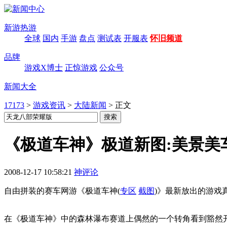
新游热游
全球
国内
手游
盘点
测试表
开服表
怀旧频道
品牌
游戏X博士
正惊游戏
公众号
新闻大全
17173
>
游戏资讯
>
大陆新闻
>
正文
《极道车神》极道新图:美景美
2008-12-17 10:58:21
神评论
自由拼装的赛车网游《极道车神
(
专区
截图
)
》最新放出的游戏
在《极道车神》中的森林瀑布赛道上偶然的一个转角看到豁然