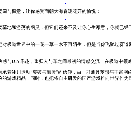
宽阔与惬意，让你感受面朝大海春暖花开的愉悦；
架墓地和游荡的幽灵，但它们还来不及让你心生寒意，你就已经
定对极道世界中的一花一草一木不再陌生，但是当你飞驰过赛道
快感与DIY乐趣，重归人与车之间最初的情感交流，在极道中领
秉承着冰川运动“突破与颠覆”的信仰，由一群兼具梦想与丰富网
验的游戏精品；同时，也把将自主研发的国产游戏推向世界作为