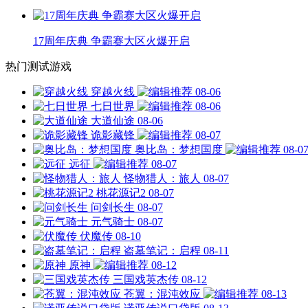
17周年庆典 争霸赛大区火爆开启
热门测试游戏
穿越火线
08-06
七日世界
08-06
大道仙途
08-06
诡影藏锋
08-07
奥比岛：梦想国度
08-0
远征
08-07
怪物猎人：旅人
08-07
桃花源记2
08-07
问剑长生
08-07
元气骑士
08-07
伏魔传
08-10
盗墓笔记：启程
08-11
原神
08-12
三国戏英杰传
08-12
苍翼：混沌效应
08-13