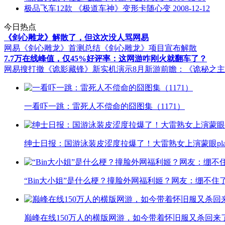
极品飞车12款 《极道车神》变形卡随心变
2008-12-12
今日热点
《剑心雕龙》解散了，但这次没人骂网易
网易《剑心雕龙》首测总结
《剑心雕龙》项目宣布解散
7.7万在线峰值，仅45%好评率：这网游咋刚火就翻车了？
网易搜打撤《诡影藏锋》新实机演示
8月新游前瞻：《诡秘之
一看吓一跳：雷死人不偿命的囧图集（1171）
绅士日报：国游泳装皮涩度拉爆了！大雷熟女上演蒙眼pla
“Bin大小姐”是什么梗？撞脸外网福利姬？网友：绷不住
巅峰在线150万人的横版网游，如今带着怀旧服又杀回来