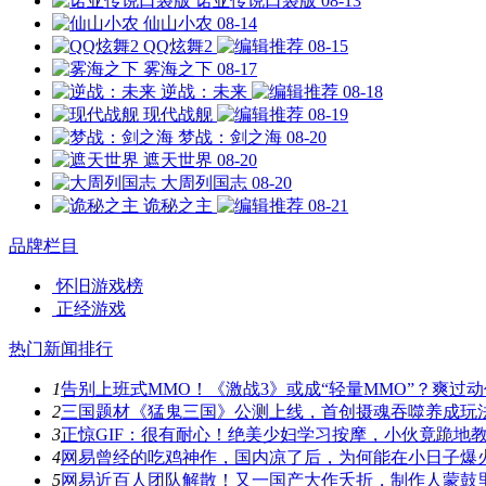
诺亚传说口袋版
08-13
仙山小农
08-14
QQ炫舞2
08-15
雾海之下
08-17
逆战：未来
08-18
现代战舰
08-19
梦战：剑之海
08-20
遮天世界
08-20
大周列国志
08-20
诡秘之主
08-21
品牌栏目
怀旧游戏榜
正经游戏
热门新闻排行
1
告别上班式MMO！《激战3》或成“轻量MMO”？爽过
2
三国题材《猛鬼三国》公测上线，首创摄魂吞噬养成玩
3
正惊GIF：很有耐心！绝美少妇学习按摩，小伙竟跪地
4
网易曾经的吃鸡神作，国内凉了后，为何能在小日子爆
5
网易近百人团队解散！又一国产大作夭折，制作人蒙鼓