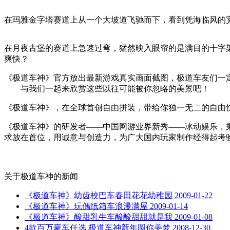
在玛雅金字塔赛道上从一个大坡道飞驰而下，看到凭海临风的
在月夜古堡的赛道上急速过弯，猛然映入眼帘的是满目的十字
爽快？
《极道车神》官方放出最新游戏真实画面截图，极道车友们一
与我们一起来欣赏这些以往可能被你忽略的美景吧！
《极道车神》，在全球首创自由拼装，带给你独一无二的自由
《极道车神》的研发者——中国网游业界新秀——冰动娱乐，
求放在首位，用诚意与创造力，为广大国内玩家制作经得起考
关于
极道车神
的新闻
《极道车神》幼齿校巴车春田花花幼稚园
2009-01-22
《极道车神》玩偶纸箱车浪漫满屋
2009-01-14
《极道车神》酸甜乳牛车酸酸甜甜就是我
2009-01-08
4款百万豪车任选 极道车神新年圆你美梦
2008-12-30