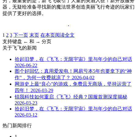
穷，最重要的是，新飞飞吸引了大量的美眉入驻！新开放服务
器，无疑给准备寻找新的魔法世界创造美丽飞行奇迹的玩家们
提供了更好的选择。
1
2
3
下一页
末页
在本页阅读全文
支持键盘 ← 和 → 分页
关于
飞飞
的新闻
拾起旧梦，在《飞飞：无限宇宙》里与年少的自己对话
2026-06-22
图个好回忆：真用爱发电！网易亏本5年也要拿下的“神
作”，为何一收费就凉了？
2026-04-02
网游史上最“良心”的游戏，免费且无商场，坚持运营了
四年！
2026-03-29
锐我科技如何重启《飞飞》经典？国服首测深度揭秘
2026-03-23
拾起旧梦，在《飞飞：无限宇宙》里与年少的自己对话
2026-03-12
热门新闻排行
1