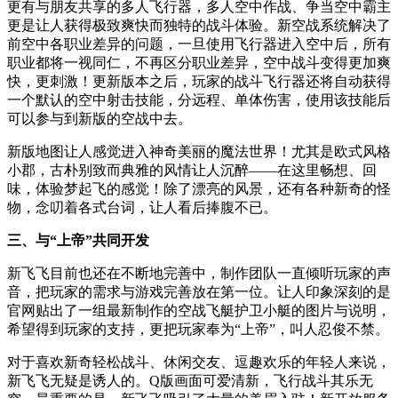
更有与朋友共享的多人飞行器，多人空中作战、争当空中霸主
更是让人获得极致爽快而独特的战斗体验。新空战系统解决了
前空中各职业差异的问题，一旦使用飞行器进入空中后，所有
职业都将一视同仁，不再区分职业差异，空中战斗变得更加爽
快，更刺激！更新版本之后，玩家的战斗飞行器还将自动获得
一个默认的空中射击技能，分远程、单体伤害，使用该技能后
可以参与到新版的空战中去。
新版地图让人感觉进入神奇美丽的魔法世界！尤其是欧式风格
小郡，古朴别致而典雅的风情让人沉醉——在这里畅想、回
味，体验梦起飞的感觉！除了漂亮的风景，还有各种新奇的怪
物，念叨着各式台词，让人看后捧腹不已。
三、与“上帝”共同开发
新飞飞目前也还在不断地完善中，制作团队一直倾听玩家的声
音，把玩家的需求与游戏完善放在第一位。让人印象深刻的是
官网贴出了一组最新制作的空战飞艇护卫小艇的图片与说明，
希望得到玩家的支持，更把玩家奉为“上帝”，叫人忍俊不禁。
对于喜欢新奇轻松战斗、休闲交友、逗趣欢乐的年轻人来说，
新飞飞无疑是诱人的。Q版画面可爱清新，飞行战斗其乐无