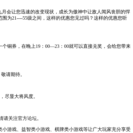
九月会让您迅速的改变现状，成长为傲神中让敌人闻风丧胆的悍
21----55级之间，这样的优惠您见过吗？这样的优惠您听
铜券，在晚上19：00—23：00就可以直接兑奖，会给您带来
，敬请期待。
马，尽显大将风度。
情请关注官方论坛。
动作类小游戏、益智类小游戏、棋牌类小游戏等让广大玩家充分享受