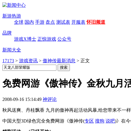
新游热游
全球
国内
手游
盘点
测试表
开服表
怀旧频道
品牌
游戏X博士
正惊游戏
公众号
新闻大全
17173
>
游戏资讯
>
傲神传最新消息
>
正文
免费网游《傲神传》金秋九月
2008-09-16 15:14:49
神评论
秋风送爽、丹桂飘香 九月的傲神再起活动风暴,给您带来不一
中国大型3D绿色完全免费网游《傲神传
(
专区
搜狗
说吧
)
》在今