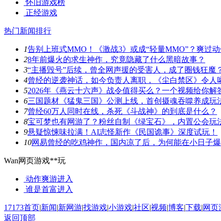
怀旧游戏榜
正经游戏
热门新闻排行
1
告别上班式MMO！《激战3》或成“轻量MMO”？爽过
2
8年前爆火的求生神作，究竟隐藏了什么黑暗故事？
3
“主播毁号”后续，曾全网声援的受害人，成了圈钱狂魔
4
曾经的逆袭神话，如今负责人离职，《尘白禁区》令人
5
2026年《燕云十六声》战令值得买么？一个视频给你解
6
三国题材《猛鬼三国》公测上线，首创摄魂吞噬养成玩
7
曾经60万人同时在线，杀死《斗战神》的到底是什么？
8
宝可梦也有网游了？粉丝自制《绿宝石》，内置公会玩
9
悬疑惊悚味拉满！AI志怪新作《民国诡事》深度试玩！
10
网易曾经的吃鸡神作，国内凉了后，为何能在小日子爆
Wan网页游戏**玩
动作爽游
进入
谁是首富
进入
17173首页
|
新闻
|
新网游
|
找游戏
|
小游戏
|
社区
|
视频
|
博客
|
下载
|
网页
返回顶部