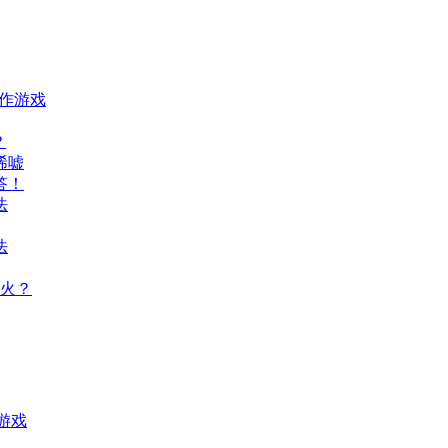
动作游戏
？
唏嘘
答！
法
法
火？
游戏