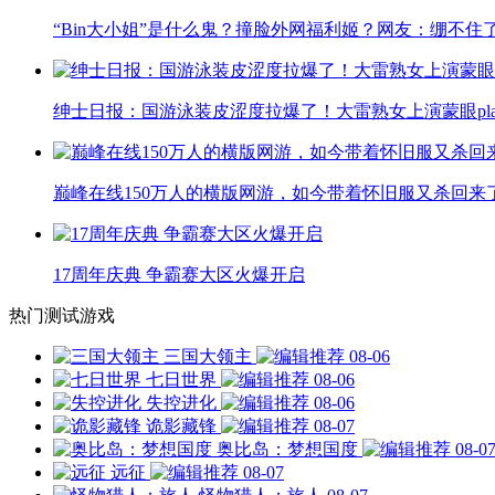
“Bin大小姐”是什么鬼？撞脸外网福利姬？网友：绷不住
绅士日报：国游泳装皮涩度拉爆了！大雷熟女上演蒙眼pla
巅峰在线150万人的横版网游，如今带着怀旧服又杀回来
17周年庆典 争霸赛大区火爆开启
热门测试游戏
三国大领主
08-06
七日世界
08-06
失控进化
08-06
诡影藏锋
08-07
奥比岛：梦想国度
08-0
远征
08-07