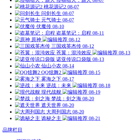
怪物猎人：旅人
08-07
桃花源记2
08-07
问剑长生
08-07
元气骑士
08-07
伏魔传
08-10
盗墓笔记：启程
08-11
原神
08-12
三国戏英杰传
08-12
苍翼：混沌效应
08-13
诺亚传说口袋版
08-13
仙山小农
08-14
QQ炫舞2
08-15
雾海之下
08-17
逆战：未来
08-18
现代战舰
08-19
梦战：剑之海
08-20
遮天世界
08-20
大周列国志
08-20
诡秘之主
08-21
品牌栏目