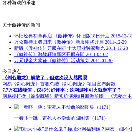
各种游戏的乐趣
关于
傲神传
的新闻
怀旧经典初章再启 《傲神传》怀旧版18日开启
2015-12-1
万众期待王者归来《傲神传》新服即将开启
2011-12-29
新版《傲神传》开服在即 十大职业独家曝光
2011-12-28
《傲神传》激战轩辕新区开服在即
2011-04-02
万元现金大奖征《傲神传》活动策划
2011-01-30
今日热点
《剑心雕龙》解散了，但这次没人骂网易
网易《剑心雕龙》首测总结
《剑心雕龙》项目宣布解散
7.7万在线峰值，仅45%好评率：这网游咋刚火就翻车了？
网易搜打撤《诡影藏锋》新实机演示
8月新游前瞻：《诡秘之
一看吓一跳：雷死人不偿命的囧图集（1171）