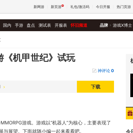
新网游
新页游
礼包/激活码
今日开服
热门页游
国内
手游
盘点
测试表
开服表
怀旧频道
品牌
游戏X博士
魔兽
文
天堂
网游《机甲世纪》试玩
神评论
0
王权与
下载
测
MMORPG游戏。游戏以“机器人”为核心，主要表现了
展与展望。下面就随小编一起来看看吧。
今