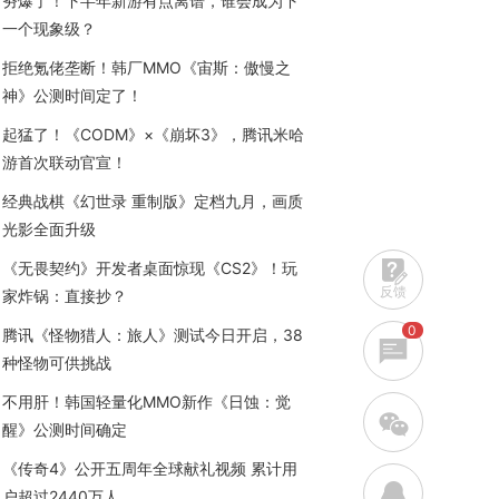
夯爆了！下半年新游有点离谱，谁会成为下
一个现象级？
拒绝氪佬垄断！韩厂MMO《宙斯：傲慢之
神》公测时间定了！
起猛了！《CODM》×《崩坏3》，腾讯米哈
游首次联动官宣！
经典战棋《幻世录 重制版》定档九月，画质
光影全面升级
《无畏契约》开发者桌面惊现《CS2》！玩
反馈
家炸锅：直接抄？
0
腾讯《怪物猎人：旅人》测试今日开启，38
种怪物可供挑战
不用肝！韩国轻量化MMO新作《日蚀：觉
w
醒》公测时间确定
《传奇4》公开五周年全球献礼视频 累计用
q
户超过2440万人