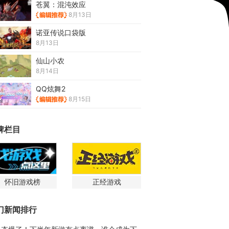
苍翼：混沌效应
8月13日
诺亚传说口袋版
8月13日
仙山小农
8月14日
QQ炫舞2
8月15日
牌栏目
怀旧游戏榜
正经游戏
门新闻排行