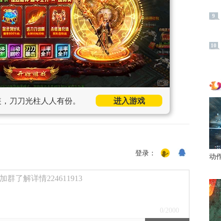
9
10
装，刀刀光柱人人有份。
进入游戏
登录：
动
了解详情224611913
0
/2000