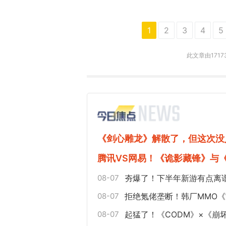
1
2
3
4
5
此文章由171
《剑心雕龙》解散了，但这次没
腾讯VS网易！《诡影藏锋》与
08-07
夯爆了！下半年新游有点离
08-07
拒绝氪佬垄断！韩厂MMO
08-07
起猛了！《CODM》×《崩