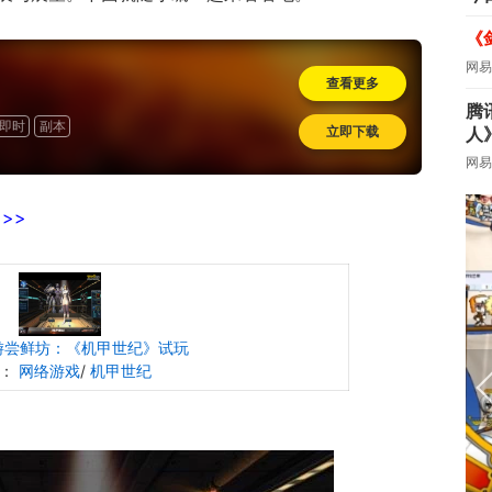
《
网易
查看更多
腾
即时
副本
立即下载
人
网易
>>
新游尝鲜坊：《机甲世纪》试玩
别：
网络游戏
/
机甲世纪