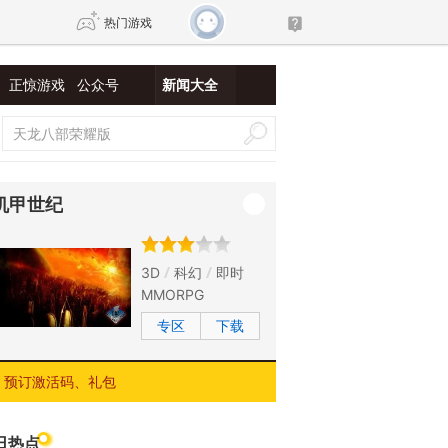
热门游戏
正惊游戏
公众号
新闻大全
DNF
传奇4
剑网3旗舰版
新天龙八部
机甲世纪
自由
诛仙世界
新仙侠5
3D
科幻
即时
MMORPG
专区
下载
预订激活码、礼包
日热点