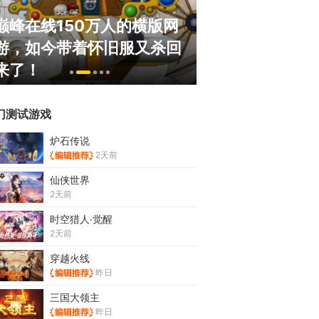
巅峰在线150万人的横版网
盘点8月扎堆上
游，如今带着怀旧服又杀回
玩家想扔核弹，
来了！
恋爱？
门测试游戏
炉石传说
2天前
仙侠世界
2天前
时空猎人·觉醒
2天前
穿越火线
昨日
三国大领主
昨日