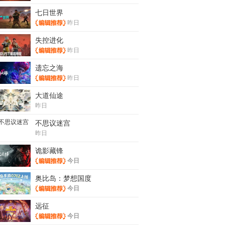
七日世界
昨日
失控进化
昨日
遗忘之海
昨日
大道仙途
昨日
不思议迷宫
昨日
诡影藏锋
今日
奥比岛：梦想国度
今日
远征
今日