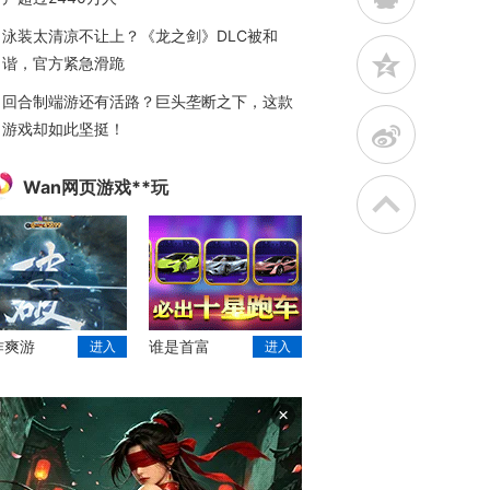
泳装太清凉不让上？《龙之剑》DLC被和
z
谐，官方紧急滑跪
回合制端游还有活路？巨头垄断之下，这款
游戏却如此坚挺！
t
Wan网页游戏**玩
作爽游
谁是首富
进入
进入
×