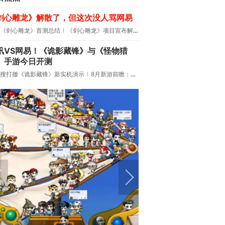
剑心雕龙》解散了，但这次没人骂网易
《剑心雕龙》首测总结
《剑心雕龙》项目宣布解散
讯VS网易！《诡影藏锋》与《怪物猎
》手游今日开测
搜打撤《诡影藏锋》新实机演示
8月新游前瞻：《诡秘之主》领衔