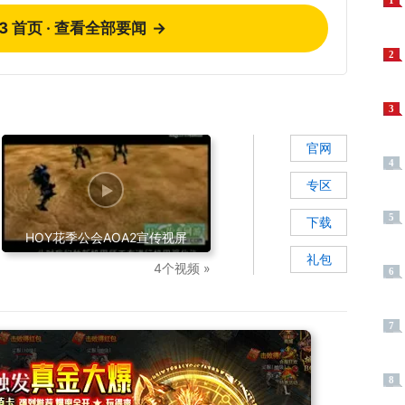
1
73 首页 · 查看全部要闻
→
2
3
官网
4
专区
5
下载
HOY花季公会AOA2宣传视屏
礼包
4个视频 »
6
7
8