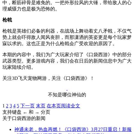
中，断筋碎骨是难免的。一把外形拉风的大锤，带给敌人的心
理威慑力也是极为恐怖的。
枪戟
枪戟是英雄们必备的利器，在战场上舞动着丈八矛戟，不仅气
势上就会吓得敌人闻风丧胆，而那潇洒的英姿更是每个玩家梦
寐以求的。这也正是为什么枪戟会广受欢迎的原因了。
本期的内容中，我们为广大玩家介绍了《口袋西游》中的部分
武器类型。更多游戏内容，我们会在日后的新闻信息中为广大
玩家陆续介绍。
关注3D飞天宠物网游，关注《口袋西游》！
不知是哪位神仙的
1
2
3
4
5
下一页
末页
在本页阅读全文
支持键盘 ← 和 → 分页
关于
口袋西游
的新闻
神通未老，热血再燃！《口袋西游》3月27日重启！新服