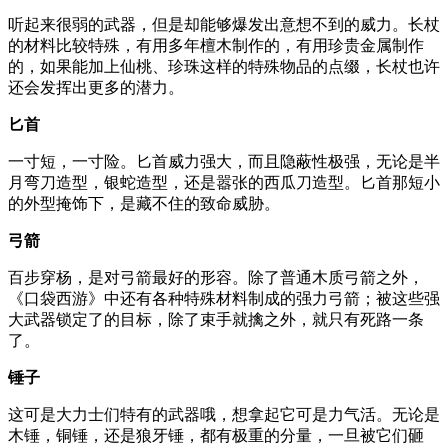
听起来很弱的武器，但是却能够爆发出意想不到的威力。长杖
的材料比较特殊，有用多年檀木制作的，有用珍贵金属制作
的，如果能加上仙桃、珍珠这样的特殊物品的点缀，长杖也许
还会发挥出更多的潜力。
匕首
一寸短，一寸险。匕首威力强大，而且隐蔽性极强，无论是半
月弯刀造型，银蛇造型，还是嚣张的西瓜刀造型。匕首那短小
的外型掩饰下，是藏不住的致命威胁。
弓箭
百步穿杨，是对弓箭最好的形容。除了普通木质弓箭之外，
《口袋西游》中还有各种特殊材料制成的强力弓箭；被这些强
大武器锁定了的目标，除了束手就擒之外，就只有死路一条
了。
锤子
这可是大力士们特有的武器哦，想拿起它可是力气活。无论是
木锤，铜锤，还是狼牙锤，都有极重的分量，一旦被它们砸