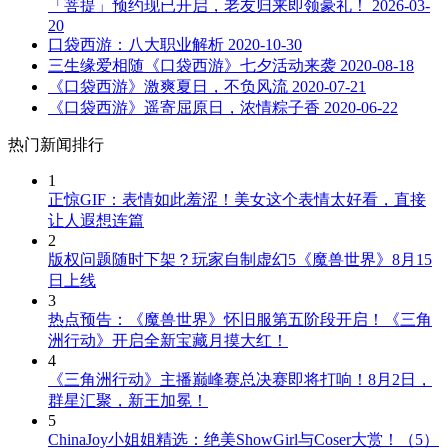
「菩提」预约现已开启，老友归来即领豪礼！
2026-03-
20
口袋西游：八大职业解析
2020-10-30
三生缘爱相随《口袋西游》七夕活动来袭
2020-08-18
《口袋西游》激爽夏日，不负风流
2020-07-21
《口袋西游》遥寄屈原日，浓情粽子香
2020-06-22
热门新闻排行
1
正惊GIF：表情如此羞涩！美女这个表情太好看，直接
让人遐想连篇
2
版权问题随时下架？玩家自制虚幻5《魔兽世界》8月15
日上线
3
热点预告：《魔兽世界》怀旧服第五阶段开启！《三角
洲行动》开启全新宝藏月摸大红！
4
《三角洲行动》主播巅峰赛总决赛即将打响！8月2日，
群星汇聚，新王加冕！
5
ChinaJoy小姐姐精选：绝美ShowGirl与Coser大赏！（5）