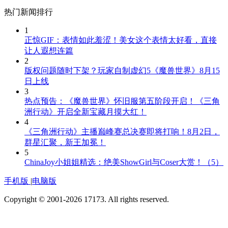
热门新闻排行
1
正惊GIF：表情如此羞涩！美女这个表情太好看，直接
让人遐想连篇
2
版权问题随时下架？玩家自制虚幻5《魔兽世界》8月15
日上线
3
热点预告：《魔兽世界》怀旧服第五阶段开启！《三角
洲行动》开启全新宝藏月摸大红！
4
《三角洲行动》主播巅峰赛总决赛即将打响！8月2日，
群星汇聚，新王加冕！
5
ChinaJoy小姐姐精选：绝美ShowGirl与Coser大赏！（5）
手机版
|
电脑版
Copyright © 2001-2026 17173. All rights reserved.