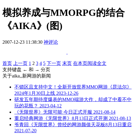
模拟养成与MMORPG的结合
《AIKA》(图)
2007-12-23 11:38:30
神评论
首页
上一页
1
2
3
4
5
下一页
末页
在本页阅读全文
支持键盘 ← 和 → 分页
关于
aika,,新网游
的新闻
不锁区且支持中文！全新开放世界MMO网游《昆法尔》
2024年1月30日上线
2023-12-26
研发五年期待度爆表的MMO端游大作，却成了中看不中
玩的花瓶？
2023-04-12
《无限世界》无限可能 今日正式开服
2021-08-14
重启经典网游《无限世界》8月13日正式开测
2021-08-13
爷青回《无限世界》曾经的网游颜值天花板8月13日重启
2021-07-20