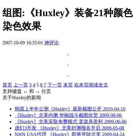
组图:《Huxley》装备21种颜色
染色效果
2007-10-09 16:35:01
神评论
首页
上一页
3
4
5
6
7
下一页
末页
在本页阅读全文
支持键盘 ← 和 → 分页
关于
Huxley
的新闻
韩国上半年公测《Huxley》最新截图公开
2010-04-10
《Huxley》北美内测 华丽战斗截图欣赏
2009-08-06
《Huxley》北美采取免费模式 卖道具盈利
2009-06-06
虚幻3开发 《Huxley》北美封测报名开启
2009-05-08
NHN USA代理 《Huxley》即将登陆北美
2009-04-24