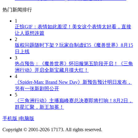
热门新闻排行
1
正惊GIF：表情如此羞涩！美女这个表情太好看，直接
让人遐想连篇
2
版权问题随时下架？玩家自制虚幻5《魔兽世界》8月15
日上线
3
热点预告：《魔兽世界》怀旧服第五阶段开启！《三角
洲行动》开启全新宝藏月摸大红！
4
《Spider-Man: Brand New Day》新预告预计明日发布，
另有一张新剧照公开
5
《三角洲行动》主播巅峰赛总决赛即将打响！8月2日，
群星汇聚，新王加冕！
手机版
|
电脑版
Copyright © 2001-2026 17173. All rights reserved.