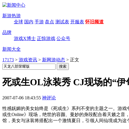
新游热游
全球
国内
手游
盘点
测试表
开服表
怀旧频道
品牌
游戏X博士
正惊游戏
公众号
新闻大全
17173
>
游戏资讯
>
新网游动态
>
正文
死或生OL泳装秀 CJ现场的“伊
2007-07-06 18:43:55
神评论
性感妩媚的美女始终是《死或生》系列不变的主题之一。游戏中
或生Online》现场，绝世的容颜、曼妙的身段配合着天籁之音，
馆，美女与泳装将搭配出一个激情夏日，引领人间仙境成为这