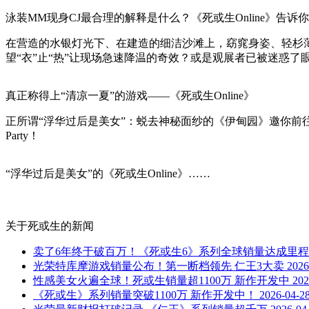
泳装MM现身CJ最合理的解释是什么？《死或生Online》告诉
在营造的水银灯光下、在建造的细洁沙滩上，窈窕身姿、轻杉
望“衣”止“热”让现场急速降温的奇效？或是观展者已被迷惑了
真正称得上“清凉一夏”的游戏——《死或生Online》
正所谓“浮华过后是美女”：蜕去神秘面纱的《伊甸园》邀你前往07
Party！
“浮华过后是美女”的《死或生Online》……
关于
死或生
的新闻
卖了6年终于破百万！《死或生6》系列全球销量达成里
光荣特库摩游戏销量公布！第一断档领先 仁王3大卖
2026
性感美女火遍全球！死或生销量超1100万 新作开发中
202
《死或生》系列销量突破1100万 新作开发中！
2026-04-2