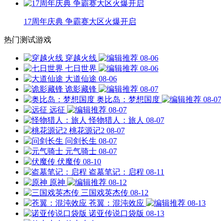
17周年庆典 争霸赛大区火爆开启
热门测试游戏
穿越火线
08-06
七日世界
08-06
大道仙途
08-06
诡影藏锋
08-07
奥比岛：梦想国度
08-0
远征
08-07
怪物猎人：旅人
08-07
桃花源记2
08-07
问剑长生
08-07
元气骑士
08-07
伏魔传
08-10
盗墓笔记：启程
08-11
原神
08-12
三国戏英杰传
08-12
苍翼：混沌效应
08-13
诺亚传说口袋版
08-13