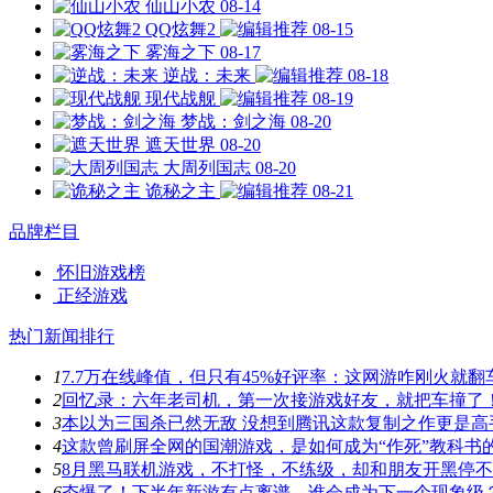
仙山小农
08-14
QQ炫舞2
08-15
雾海之下
08-17
逆战：未来
08-18
现代战舰
08-19
梦战：剑之海
08-20
遮天世界
08-20
大周列国志
08-20
诡秘之主
08-21
品牌栏目
怀旧游戏榜
正经游戏
热门新闻排行
1
7.7万在线峰值，但只有45%好评率：这网游咋刚火就翻
2
回忆录：六年老司机，第一次接游戏好友，就把车撞了
3
本以为三国杀已然无敌 没想到腾讯这款复制之作更是高
4
这款曾刷屏全网的国潮游戏，是如何成为“作死”教科书
5
8月黑马联机游戏，不打怪，不练级，却和朋友开黑停
6
夯爆了！下半年新游有点离谱，谁会成为下一个现象级