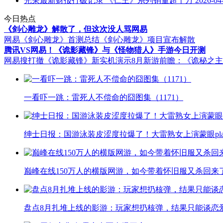
光荣最新财报打破记录 《仁王》系列销量超千万
2026-04
今日热点
《剑心雕龙》解散了，但这次没人骂网易
网易《剑心雕龙》首测总结
《剑心雕龙》项目宣布解散
腾讯VS网易！《诡影藏锋》与《怪物猎人》手游今日开测
网易搜打撤《诡影藏锋》新实机演示
8月新游前瞻：《诡秘之
一看吓一跳：雷死人不偿命的囧图集（1171）
绅士日报：国游泳装皮涩度拉爆了！大雷熟女上演蒙眼pla
巅峰在线150万人的横版网游，如今带着怀旧服又杀回来
盘点8月扎堆上线的影游：玩家想扔核弹，结果只能谈恋