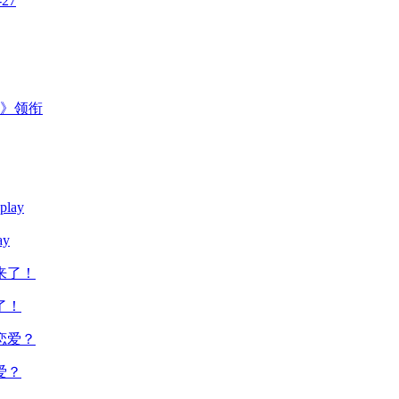
-27
主》领衔
y
了！
爱？