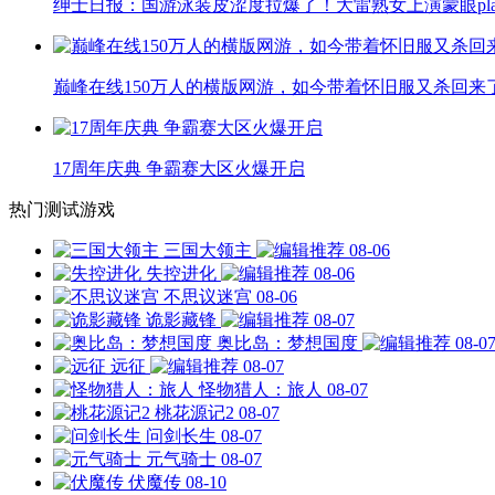
绅士日报：国游泳装皮涩度拉爆了！大雷熟女上演蒙眼pla
巅峰在线150万人的横版网游，如今带着怀旧服又杀回来
17周年庆典 争霸赛大区火爆开启
热门测试游戏
三国大领主
08-06
失控进化
08-06
不思议迷宫
08-06
诡影藏锋
08-07
奥比岛：梦想国度
08-0
远征
08-07
怪物猎人：旅人
08-07
桃花源记2
08-07
问剑长生
08-07
元气骑士
08-07
伏魔传
08-10