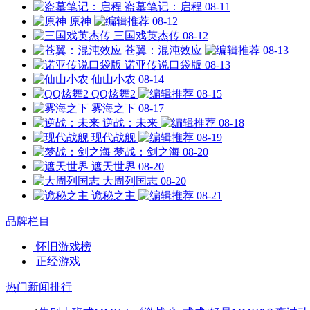
盗墓笔记：启程
08-11
原神
08-12
三国戏英杰传
08-12
苍翼：混沌效应
08-13
诺亚传说口袋版
08-13
仙山小农
08-14
QQ炫舞2
08-15
雾海之下
08-17
逆战：未来
08-18
现代战舰
08-19
梦战：剑之海
08-20
遮天世界
08-20
大周列国志
08-20
诡秘之主
08-21
品牌栏目
怀旧游戏榜
正经游戏
热门新闻排行