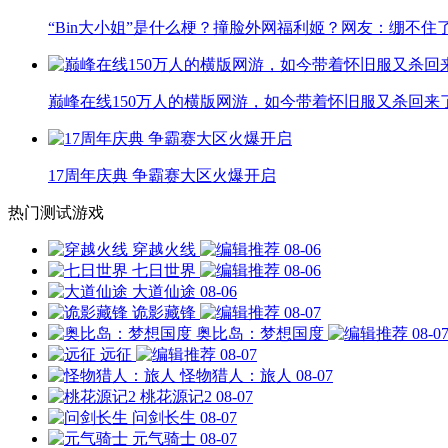
“Bin大小姐”是什么梗？撞脸外网福利姬？网友：绷不住
巅峰在线150万人的横版网游，如今带着怀旧服又杀回来
17周年庆典 争霸赛大区火爆开启
热门测试游戏
穿越火线
08-06
七日世界
08-06
大道仙途
08-06
诡影藏锋
08-07
奥比岛：梦想国度
08-0
远征
08-07
怪物猎人：旅人
08-07
桃花源记2
08-07
问剑长生
08-07
元气骑士
08-07