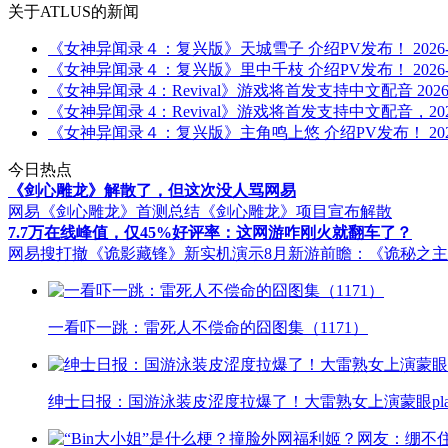
关于
ATLUS
的新闻
《女神异闻录４：复兴版》天城雪子 介绍PV发布！
2026
《女神异闻录４：复兴版》里中千枝 介绍PV发布！
2026
《女神异闻录 4：Revival》游戏将首发支持中文配音
2026
《女神异闻录 4：Revival》游戏将首发支持中文配音，2027 
《女神异闻录４：复兴版》主角鸣上悠 介绍PV发布！
20
今日热点
《剑心雕龙》解散了，但这次没人骂网易
网易《剑心雕龙》首测总结
《剑心雕龙》项目宣布解散
7.7万在线峰值，仅45%好评率：这网游咋刚火就翻车了？
网易搜打撤《诡影藏锋》新实机演示
8月新游前瞻：《诡秘之
一看吓一跳：雷死人不偿命的囧图集（1171）
绅士日报：国游泳装皮涩度拉爆了！大雷熟女上演蒙眼pla