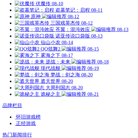
伏魔传
08-10
盗墓笔记：启程
08-11
原神
08-12
三国戏英杰传
08-12
苍翼：混沌效应
08-13
诺亚传说口袋版
08-13
仙山小农
08-14
QQ炫舞2
08-15
雾海之下
08-17
逆战：未来
08-18
现代战舰
08-19
梦战：剑之海
08-20
遮天世界
08-20
大周列国志
08-20
诡秘之主
08-21
品牌栏目
怀旧游戏榜
正经游戏
热门新闻排行