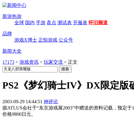
新游热游
全球
国内
手游
盘点
测试表
开服表
怀旧频道
品牌
游戏X博士
正惊游戏
公众号
新闻大全
17173
>
游戏资讯
>
玩家交流
>
正文
PS2《梦幻骑士IV》DX限定版
2003-09-29 14:44:51
神评论
据ATLUS会社于“东京游戏展2003”中赠送的资料记载，预定
价格9800日元。