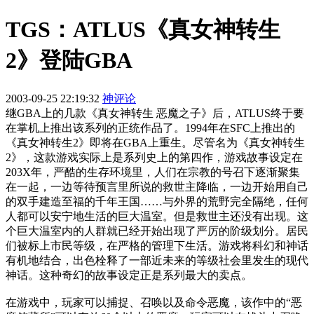
TGS：ATLUS《真女神转生
2》登陆GBA
2003-09-25 22:19:32
神评论
继GBA上的几款《真女神转生 恶魔之子》后，ATLUS终于要
在掌机上推出该系列的正统作品了。1994年在SFC上推出的
《真女神转生2》即将在GBA上重生。尽管名为《真女神转生
2》，这款游戏实际上是系列史上的第四作，游戏故事设定在
203X年，严酷的生存环境里，人们在宗教的号召下逐渐聚集
在一起，一边等待预言里所说的救世主降临，一边开始用自己
的双手建造至福的千年王国……与外界的荒野完全隔绝，任何
人都可以安宁地生活的巨大温室。但是救世主还没有出现。这
个巨大温室内的人群就已经开始出现了严厉的阶级划分。居民
们被标上市民等级，在严格的管理下生活。游戏将科幻和神话
有机地结合，出色栓释了一部近未来的等级社会里发生的现代
神话。这种奇幻的故事设定正是系列最大的卖点。
在游戏中，玩家可以捕捉、召唤以及命令恶魔，该作中的“恶