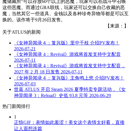
魔储藏所”可以存放60个以上的恶魔，玩家可以在战斗中召唤
这些恶魔。而通过GBA联线，玩家还可以交换自己收藏的恶
魔，当然其它一些道具、金钱以及各种珍奇异物等都是可以互
换的。该作将于9月26日发售。
【来源：】
关于
ATLUS
的新闻
《女神异闻录４：复兴版》里中千枝 介绍PV发布！
2026-07-21
《女神异闻录 4：Revival》游戏将首发支持中文配音
2026-07-11
《女神异闻录 4：Revival》游戏将首发支持中文配音，
2027 年 2 月 18 日发售
2026-07-11
《女神异闻录４：复兴版》主角鸣上悠 介绍PV发布！
2026-07-03
世嘉 ATLUS 开启 Steam 2026 夏季特卖专题活动，《女
神异闻录 3：Reload》史低 93.8 元等
2026-06-29
热门新闻排行
1
正惊GIF：表情如此羞涩！美女这个表情太好看，直接
让人遐想连篇