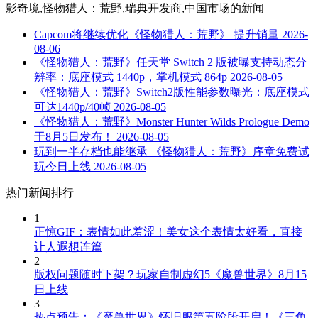
影奇境,怪物猎人：荒野,瑞典开发商,中国市场
的新闻
Capcom将继续优化《怪物猎人：荒野》 提升销量
2026-
08-06
《怪物猎人：荒野》任天堂 Switch 2 版被曝支持动态分
辨率：底座模式 1440p，掌机模式 864p
2026-08-05
《怪物猎人：荒野》Switch2版性能参数曝光：底座模式
可达1440p/40帧
2026-08-05
《怪物猎人：荒野》Monster Hunter Wilds Prologue Demo
于8月5日发布！
2026-08-05
玩到一半存档也能继承 《怪物猎人：荒野》序章免费试
玩今日上线
2026-08-05
热门新闻排行
1
正惊GIF：表情如此羞涩！美女这个表情太好看，直接
让人遐想连篇
2
版权问题随时下架？玩家自制虚幻5《魔兽世界》8月15
日上线
3
热点预告：《魔兽世界》怀旧服第五阶段开启！《三角