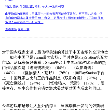
科幻, 策略, 半Q版, 2D, 即时, 单人, 一次性付费
由于游戏的耐玩性，用几百个小时来形容可能也不足够。更不用说游戏中还
有自建的剧本以及大量的MOD加入，更是增强了游戏的耐玩性，不知道又有
多少人会沉迷其中不可自拔。
查看更多
立即下载
对于国内玩家来说，最值得关注的莫过于中国市场的全球地位
——如今中国已是Steam最大市场，同时也是PlayStation第五大
市场。从玩家偏好来看，Steam平台上中国玩家占比最高的热
门作品依次是《逃离鸭科夫》（64%）、《双影奇境》
（44%）、《怪物猎人：荒野》（26%）；而PlayStation平台
上，中国玩家占比前三的作品则是《双影奇境》（26%）、
《死亡搁浅2》（24%）、《怪物猎人：荒野》（17%），硬
核生存、叙事合作和狩猎类游戏显然更对国内玩家的胃口。
今年游戏市场最让人意外的惊喜，当属瑞典开发商的强势崛