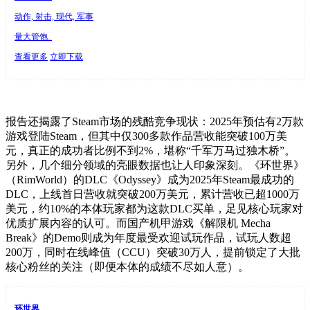
动作, 射击, 现代, 军事
量大管饱..
查看更多
立即下载
报告还揭露了Steam市场的残酷竞争现状：2025年预估有2万款
游戏登陆Steam，但其中仅300多款作品营收能突破100万美
元，真正的成功者比例不到2%，堪称“千军万马过独木桥”。
另外，几个细分领域的亮眼数据也让人印象深刻。《环世界》
（RimWorld）的DLC《Odyssey》成为2025年Steam最成功的
DLC，上线首日营收就突破200万美元，累计营收已超1000万
美元，约10%的本体玩家都为这款DLC买单，足见核心玩家对
优质扩展内容的认可。而国产机甲游戏《解限机 Mecha
Break》的Demo则成为年度最受欢迎试玩作品，试玩人数超
200万，同时在线峰值（CCU）突破30万人，提前锁定了大批
核心粉丝的关注（即便本体的成绩不尽如人意）。
环世界