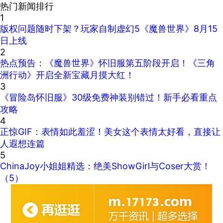
热门新闻排行
1
版权问题随时下架？玩家自制虚幻5《魔兽世界》8月15
日上线
2
热点预告：《魔兽世界》怀旧服第五阶段开启！《三角
洲行动》开启全新宝藏月摸大红！
3
《冒险岛怀旧服》30级免费神装别错过！新手必看重点
攻略
4
正惊GIF：表情如此羞涩！美女这个表情太好看，直接让
人遐想连篇
5
ChinaJoy小姐姐精选：绝美ShowGirl与Coser大赏！
（5）