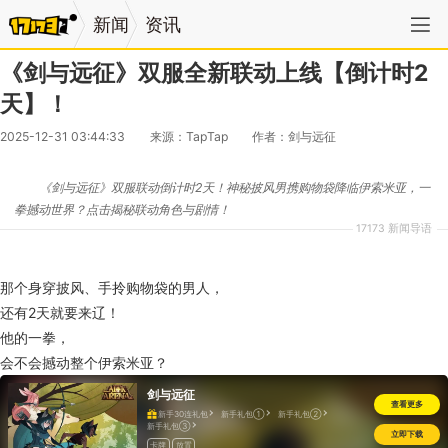
新闻
资讯
《剑与远征》双服全新联动上线【倒计时2
天】！
2025-12-31 03:44:33
来源：TapTap
作者：剑与远征
《剑与远征》双服联动倒计时2天！神秘披风男携购物袋降临伊索米亚，一
拳撼动世界？点击揭秘联动角色与剧情！
17173 新闻导语
那个身穿披风、手拎购物袋的男人，
还有2天就要来辽！
他的一拳，
会不会撼动整个伊索米亚？
剑与远征
查看更多
新手30连礼包
新手礼包①
新手礼包②
新手礼包③
立即下载
卡牌
放置