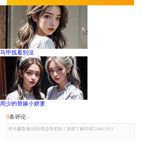
马甲线看到没
周少的替嫁小娇妻
0
条评论
评论赢取激活码/周边等奖励！加群了解详情224611913