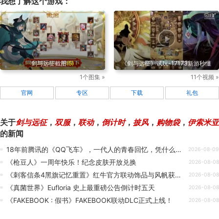
我想了解这个游戏：
剑与远征截图
(5)
《剑与远征》试玩-17173新游秒懂
1个图集 »
11个视频 »
官网
专区
下载
礼包
关于
剑与远征
，
双服
，
联动
，
倒计时
，
披风
，
购物袋
，
伊索米亚
的新闻
18年前腾讯的《QQ飞车》，一代人的青春回忆，凭什么能火到现在？
2026-08-09
《枪豆人》一周年快乐！纪念皮肤开放兑换
2026-08-08
《刺客信条4黑旗记忆重置》红牛官方联动饰品与风帆获取攻略
2026-08-08
《真菌世界》Eufloria 史上最重磅公告倒计时五天
2026-08-08
《FAKEBOOK : 假书》FAKEBOOK联动DLC正式上线！
2026-08-08