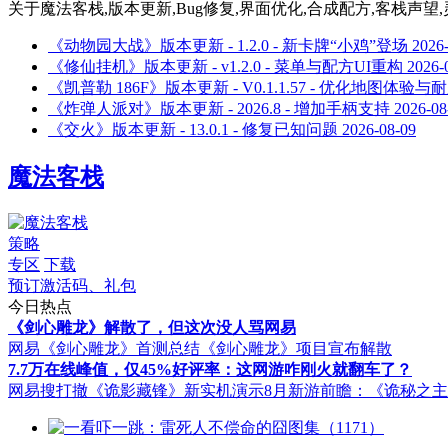
关于
魔法客栈,版本更新,Bug修复,界面优化,合成配方,客栈声望,灵巧
《动物园大战》版本更新 - 1.2.0 - 新卡牌“小鸡”登场
2026
《修仙挂机》版本更新 - v1.2.0 - 菜单与配方UI重构
2026-
《凯普勒 186F》版本更新 - V0.1.1.57 - 优化地图体验
《炸弹人派对》版本更新 - 2026.8 - 增加手柄支持
2026-08
《交火》版本更新 - 13.0.1 - 修复已知问题
2026-08-09
魔法客栈
策略
专区
下载
预订激活码、礼包
今日热点
《剑心雕龙》解散了，但这次没人骂网易
网易《剑心雕龙》首测总结
《剑心雕龙》项目宣布解散
7.7万在线峰值，仅45%好评率：这网游咋刚火就翻车了？
网易搜打撤《诡影藏锋》新实机演示
8月新游前瞻：《诡秘之