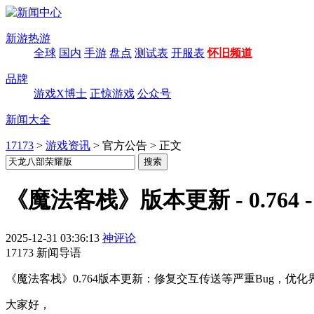
新游热游
全球
国内
手游
盘点
测试表
开服表
怀旧频道
品牌
游戏X博士
正惊游戏
公众号
新闻大全
17173
>
游戏资讯
>
官方公告
>
正文
《魔法客栈》版本更新 - 0.764 
2025-12-31 03:36:13
神评论
17173 新闻导语
《魔法客栈》0.764版本更新：修复交互传送等严重Bug，
大家好，