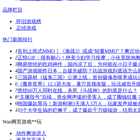
品牌栏目
怀旧游戏榜
正经游戏
热门新闻排行
1
告别上班式MMO！《激战3》或成“轻量MMO”？爽过
2
正惊GIF：很有耐心！绝美少妇学习按摩，小伙竟跪地
3
网易曾经的吃鸡神作，国内凉了后，为何能在小日子爆
4
国产游戏能炸日本，台媒先破防？抗战游戏到底该怎么
5
三国题材《猛鬼三国》公测上线，首创摄魂吞噬养成玩
6
《魔兽世界》12.1迎大改，巢穴首领改版，玩法减负升
7
曾经60万人同时在线，杀死《斗战神》的到底是什么？
8
“主播毁号”后续，曾全网声援的受害人，成了圈钱狂魔
9
韩国爆款黑马！新游刚测3天涌入3万人，玩家发声就被
10
3个大学生搞的烂摊子，成了爆款千万级端游，结局太
Wan网页游戏**玩
动作爽游
进入
谁是首富
进入