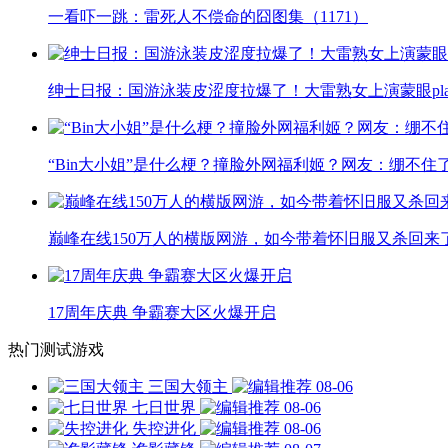
一看吓一跳：雷死人不偿命的囧图集（1171）
绅士日报：国游泳装皮涩度拉爆了！大雷熟女上演蒙眼pla
“Bin大小姐”是什么梗？撞脸外网福利姬？网友：绷不住
巅峰在线150万人的横版网游，如今带着怀旧服又杀回来
17周年庆典 争霸赛大区火爆开启
热门测试游戏
三国大领主
08-06
七日世界
08-06
失控进化
08-06