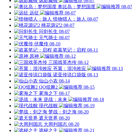
诡影藏锋
08-07
奥比岛：梦想国度
08-0
远征
08-07
怪物猎人：旅人
08-07
桃花源记2
08-07
问剑长生
08-07
元气骑士
08-07
伏魔传
08-10
盗墓笔记：启程
08-11
原神
08-12
三国戏英杰传
08-12
苍翼：混沌效应
08-13
诺亚传说口袋版
08-13
仙山小农
08-14
QQ炫舞2
08-15
雾海之下
08-17
逆战：未来
08-18
现代战舰
08-19
梦战：剑之海
08-20
遮天世界
08-20
大周列国志
08-20
诡秘之主
08-21