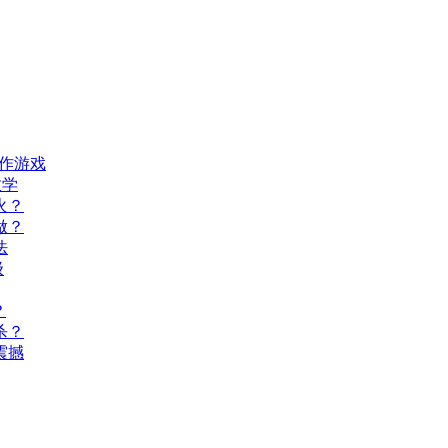
动作游戏
教学
火？
做？
法
级
？
杀？
震撼