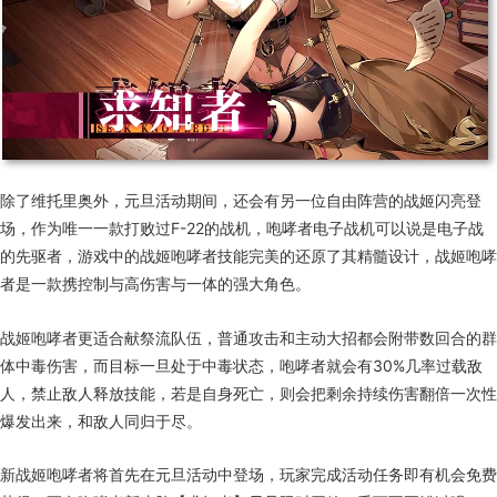
除了维托里奥外，元旦活动期间，还会有另一位自由阵营的战姬闪亮登
场，作为唯一一款打败过F-22的战机，咆哮者电子战机可以说是电子战
的先驱者，游戏中的战姬咆哮者技能完美的还原了其精髓设计，战姬咆哮
者是一款携控制与高伤害与一体的强大角色。
战姬咆哮者更适合献祭流队伍，普通攻击和主动大招都会附带数回合的群
体中毒伤害，而目标一旦处于中毒状态，咆哮者就会有30%几率过载敌
人，禁止敌人释放技能，若是自身死亡，则会把剩余持续伤害翻倍一次性
爆发出来，和敌人同归于尽。
新战姬咆哮者将首先在元旦活动中登场，玩家完成活动任务即有机会免费