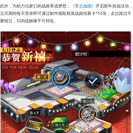
此外，为助力玩家们的战姬养成梦想，
《零之战线》
开启新年祝福活动，
元旦期间每天登录即可通过邮件领取精英战姬招募卡*10张，走过路过不
要错过，SSR战姬唾手可得啦。