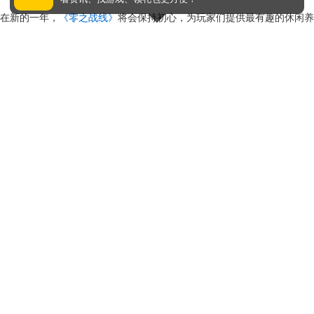
在新的一年，
《零之战线》
将会保持初心，为玩家们提供最有趣的休闲养
成体验，新的战姬，新的玩法、和更多的福利将会持续不断的上线，感谢
诸位指挥官与《零之战线》一起走过2021年的最后一个月，也希望我们
可以携手在2022年一起走下去！
再逛逛>>
【来源：
零之战线
官方】