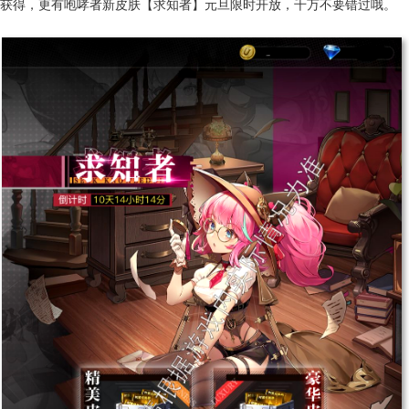
获得，更有咆哮者新皮肤【求知者】元旦限时开放，千万不要错过哦。