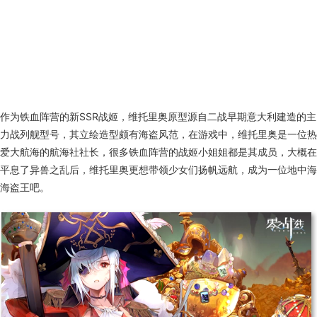
作为铁血阵营的新SSR战姬，维托里奥原型源自二战早期意大利建造的主
力战列舰型号，其立绘造型颇有海盗风范，在游戏中，维托里奥是一位热
爱大航海的航海社社长，很多铁血阵营的战姬小姐姐都是其成员，大概在
平息了异兽之乱后，维托里奥更想带领少女们扬帆远航，成为一位地中海
海盗王吧。