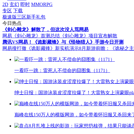
2D
玄幻
即时
MMORPG
专区
下载
极速版三区新手礼包
今日热点
《剑心雕龙》解散了，但这次没人骂网易
网易《剑心雕龙》首测总结
《剑心雕龙》项目宣布解散
腾讯VS网易！《诡影藏锋》与《怪物猎人》手游今日开测
网易搜打撤《诡影藏锋》新实机演示
8月新游前瞻：《诡秘之
一看吓一跳：雷死人不偿命的囧图集（1171）
绅士日报：国游泳装皮涩度拉爆了！大雷熟女上演蒙眼pla
巅峰在线150万人的横版网游，如今带着怀旧服又杀回来