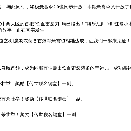
，与此同时，终极悬赏令2.0也同步开放！本期悬赏令又开放了包
其中两大区的首把“铁血雷裂刀”均已爆出！“海乐法师”和“狂暴
的故事，正在真实发生~
道玄/幻魔羽衣装备首爆等悬赏也相继达成，让我们一起来见证！
击杀炎魔首领，成为区服首位爆出铁血雷裂装备的幸运儿，成功赢
首杀壮举！奖励【传世联名键盘】一副。
完成首杀壮举！奖励【传世联名键盘】一副。
成首杀壮举！奖励【传世联名键盘】一副。