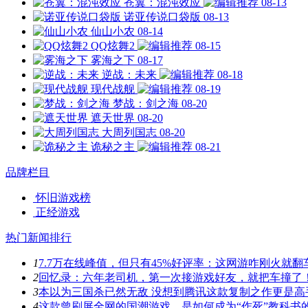
苍翼：混沌效应
08-13
诺亚传说口袋版
08-13
仙山小农
08-14
QQ炫舞2
08-15
雾海之下
08-17
逆战：未来
08-18
现代战舰
08-19
梦战：剑之海
08-20
遮天世界
08-20
大周列国志
08-20
诡秘之主
08-21
品牌栏目
怀旧游戏榜
正经游戏
热门新闻排行
1
7.7万在线峰值，但只有45%好评率：这网游咋刚火就翻
2
回忆录：六年老司机，第一次接游戏好友，就把车撞了
3
本以为三国杀已然无敌 没想到腾讯这款复制之作更是高
4
这款曾刷屏全网的国潮游戏，是如何成为“作死”教科书