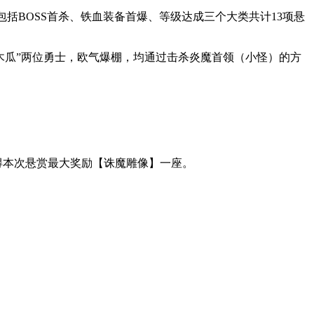
括BOSS首杀、铁血装备首爆、等级达成三个大类共计13项悬
小木瓜”两位勇士，欧气爆棚，均通过击杀炎魔首领（小怪）的方
得本次悬赏最大奖励【诛魔雕像】一座。