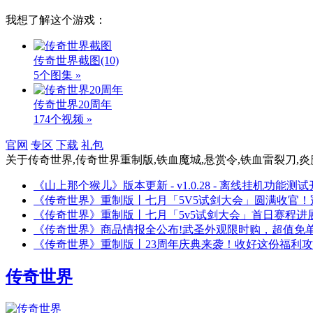
我想了解这个游戏：
传奇世界截图
(10)
5个图集 »
传奇世界20周年
174个视频 »
官网
专区
下载
礼包
关于
传奇世界,传奇世界重制版,铁血魔城,悬赏令,铁血雷裂刀,炎
《山上那个猴儿》版本更新 - v1.0.28 - 离线挂机功能测
《传奇世界》重制版丨七月「5V5试剑大会」圆满收官！
《传奇世界》重制版丨七月「5v5试剑大会」首日赛程进
《传奇世界》商品情报全公布!武圣外观限时购，超值免单
《传奇世界》重制版丨23周年庆典来袭！收好这份福利
传奇世界