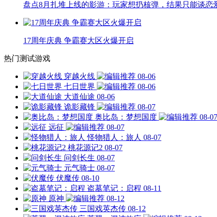
盘点8月扎堆上线的影游：玩家想扔核弹，结果只能谈恋
17周年庆典 争霸赛大区火爆开启
热门测试游戏
穿越火线
08-06
七日世界
08-06
大道仙途
08-06
诡影藏锋
08-07
奥比岛：梦想国度
08-0
远征
08-07
怪物猎人：旅人
08-07
桃花源记2
08-07
问剑长生
08-07
元气骑士
08-07
伏魔传
08-10
盗墓笔记：启程
08-11
原神
08-12
三国戏英杰传
08-12