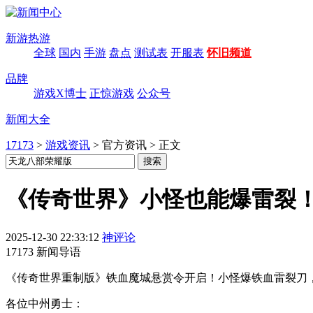
新游热游
全球
国内
手游
盘点
测试表
开服表
怀旧频道
品牌
游戏X博士
正惊游戏
公众号
新闻大全
17173
>
游戏资讯
>
官方资讯
>
正文
《传奇世界》小怪也能爆雷裂
2025-12-30 22:33:12
神评论
17173 新闻导语
《传奇世界重制版》铁血魔城悬赏令开启！小怪爆铁血雷裂刀，
各位中州勇士：