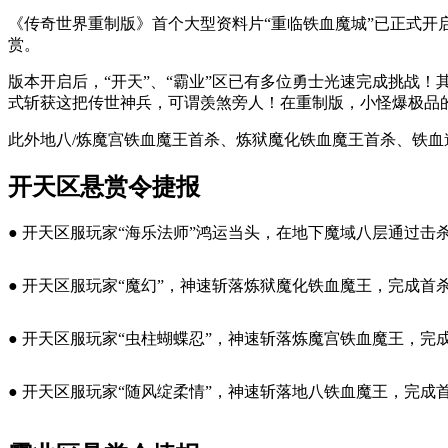
《传奇世界重制版》首个大型资料片“重临铁血魔城”已正式开启
赏。
版本开启后，“开天”、“霸业”区已有多位勇士光速完成挑战！
式斩获这把传世神兵，可谓羡煞旁人！在重制版，小怪爆极品
此外地八/炼魔宫铁血魔王首杀、炼狱魔化铁血魔王首杀、铁血
开天区悬赏令捷报
● 开天区服玩家“海乐法师”鸿运当头，在地下魔域八层通过
● 开天区服玩家“魔幻”，神速斩落炼狱魔化铁血魔王，完成
● 开天区服玩家“虫柱蝴蝶忍”，神速斩落炼魔宫铁血魔王，
● 开天区服玩家“随风绽柔情”，神速斩落地八铁血魔王，完