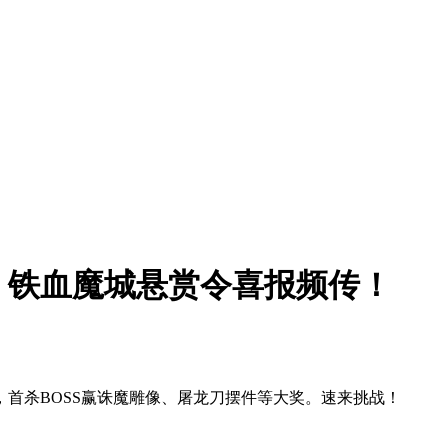
！铁血魔城悬赏令喜报频传！
首杀BOSS赢诛魔雕像、屠龙刀摆件等大奖。速来挑战！