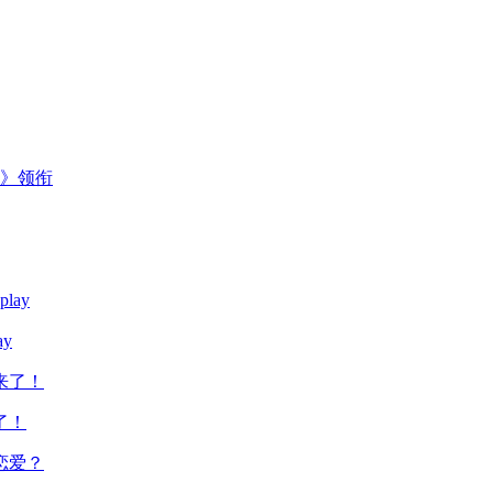
主》领衔
y
了！