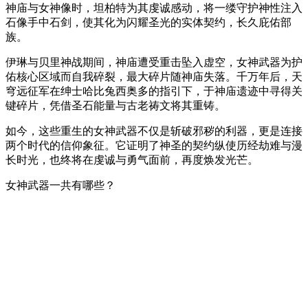
神庙与女神像时，坦柏特为其虔诚感动，将一缕守护神性注入
石像手中石剑，使其化为闪耀圣光的实体契约，长久庇佑部
族。
伊琳与贝里神战期间，神庙遭受重击坠入虚空，女神武器为护
佑核心区域而自我碎裂，最大碎片随神庙失落。千万年后，天
穹远征军在绅士哈比兔西奥多的指引下，于神庙遗迹中寻得关
键碎片，凭借圣石能量与古老祷文将其重铸。
如今，这些重生的女神武器不仅是斩破邪秽的利器，更是连接
两个时代的信仰象征。它证明了神圣的契约纵使历经劫难与漫
长时光，也终将在虔诚与勇气面前，再度焕发光芒。
女神武器一共有哪些？