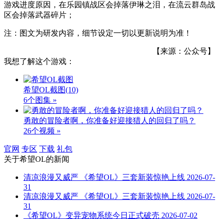
游戏进度原因，在乐园镇战区会掉落伊琳之泪，在流云群岛战
区会掉落武器碎片；
注：图文为研发内容，细节设定一切以更新说明为准！
【来源：公众号】
我想了解这个游戏：
希望OL截图
(10)
6个图集 »
勇敢的冒险者啊，你准备好迎接猎人的回归了吗？
26个视频 »
官网
专区
下载
礼包
关于
希望OL
的新闻
清凉浪漫又威严 《希望OL》三套新装惊艳上线
2026-07-
31
清凉浪漫又威严 《希望OL》三套新装惊艳上线
2026-07-
31
《希望OL》变异宠物系统今日正式破壳
2026-07-02