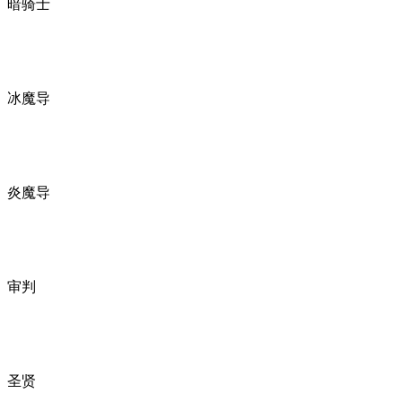
暗骑士
冰魔导
炎魔导
审判
圣贤