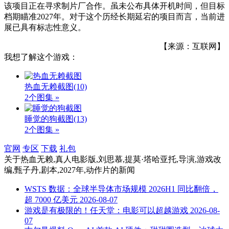
该项目正在寻求制片厂合作。虽未公布具体开机时间，但目标
档期瞄准2027年。对于这个历经长期延宕的项目而言，当前进
展已具有标志性意义。
【来源：互联网】
我想了解这个游戏：
热血无赖截图
(10)
2个图集 »
睡觉的狗截图
(13)
2个图集 »
官网
专区
下载
礼包
关于
热血无赖,真人电影版,刘思慕,提莫·塔哈亚托,导演,游戏改
编,甄子丹,剧本,2027年,动作片
的新闻
WSTS 数据：全球半导体市场规模 2026H1 同比翻倍，
超 7000 亿美元
2026-08-07
游戏是有极限的！任天堂：电影可以超越游戏
2026-08-
07