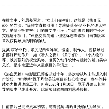
在推文中，刘思慕写道："女士们先生们，这就是《热血无
赖》的导演。"该推文直接引用了导演提莫·塔哈亚托的确认推
文。塔哈亚托在被引用的推文中回应："我们将跨越时空长河
实现这个项目。"虽然交流简短，但这标志着该项目当前版本
首次获得导演的明确确认。
提莫·塔哈亚托，印度尼西亚导演、编剧、制作人。曾指导过
多部好评动作片，如《嗜人之夜》《杀手们》、《小人物2》
等，以其强烈的视觉风格、凌厉的动作设计与独特的暴力美学
见长。是东南亚近年来最瞩目的导演之一。
《热血无赖》电影版已筹备超过十年，多次尝试均未能进入制
作阶段。“叶师傅”甄子丹曾是该项目的核心推动者，多年间持
续努力推进改编工作。但在2025年1月10日，甄子丹确认其主
导的版本已终止开发。此后项目转向由刘思慕接棒。
目前影片已完成剧本初稿，随着提莫·塔哈亚托确认为导演，