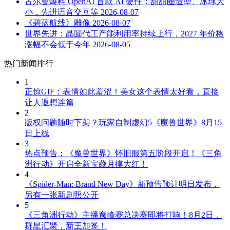
古尔曼爆料 OpenAI 首款 AI 硬件：甜甜圈造型、冰球大
小，先进语音交互等
2026-08-07
《碧蓝航线》雕像
2026-08-07
世界先进：晶圆代工产能利用率持续上行，2027 年价格
涨幅不会低于今年
2026-08-05
热门新闻排行
1
正惊GIF：表情如此羞涩！美女这个表情太好看，直接
让人遐想连篇
2
版权问题随时下架？玩家自制虚幻5《魔兽世界》8月15
日上线
3
热点预告：《魔兽世界》怀旧服第五阶段开启！《三角
洲行动》开启全新宝藏月摸大红！
4
《Spider-Man: Brand New Day》新预告预计明日发布，
另有一张新剧照公开
5
《三角洲行动》主播巅峰赛总决赛即将打响！8月2日，
群星汇聚，新王加冕！