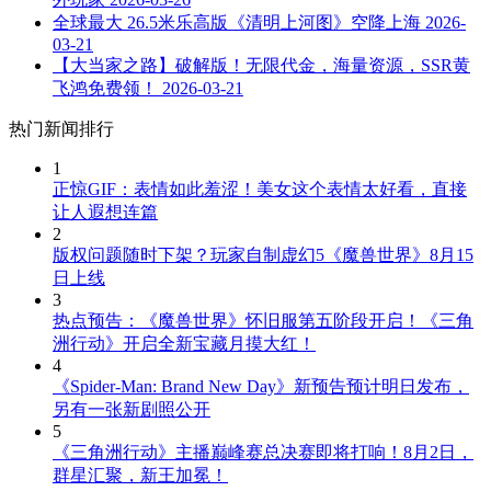
全球最大 26.5米乐高版《清明上河图》空降上海
2026-
03-21
【大当家之路】破解版！无限代金，海量资源，SSR黄
飞鸿免费领！
2026-03-21
热门新闻排行
1
正惊GIF：表情如此羞涩！美女这个表情太好看，直接
让人遐想连篇
2
版权问题随时下架？玩家自制虚幻5《魔兽世界》8月15
日上线
3
热点预告：《魔兽世界》怀旧服第五阶段开启！《三角
洲行动》开启全新宝藏月摸大红！
4
《Spider-Man: Brand New Day》新预告预计明日发布，
另有一张新剧照公开
5
《三角洲行动》主播巅峰赛总决赛即将打响！8月2日，
群星汇聚，新王加冕！