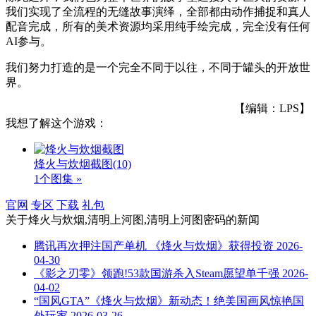
我们实现了全流程的无缝故事演绎，全部都由动作捕捉和真人
配音完成，所有的美术资源均采用纯手绘完成，完全没有任何
AI参与。
我们努力打造的是一个完全不同于以往，不同于罐头的开放世
界。
【编辑：LPS】
我想了解这个游戏：
烽火与炊烟截图
(10)
1个图集 »
官网
专区
下载
礼包
关于
烽火与炊烟,清明上河图,清明上河图密码
的新闻
腾讯再次押注国产单机 《烽火与炊烟》获得投资
2026-
04-30
《影之刃零》领跑!53款国游杀入Steam愿望单千强
2026-
04-02
“国风GTA”《烽火与炊烟》新动态！绝美国画风惊艳国
外玩家
2026-03-26