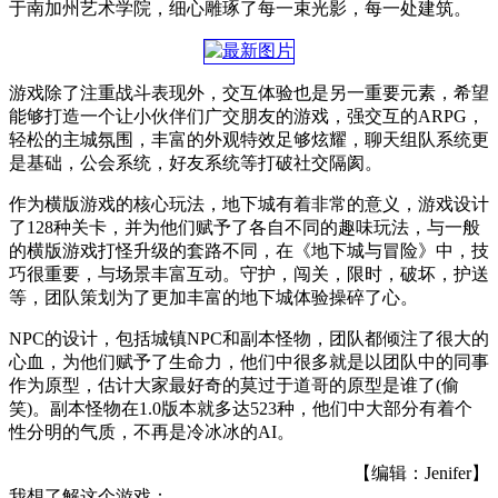
于南加州艺术学院，细心雕琢了每一束光影，每一处建筑。
游戏除了注重战斗表现外，交互体验也是另一重要元素，希望
能够打造一个让小伙伴们广交朋友的游戏，强交互的ARPG，
轻松的主城氛围，丰富的外观特效足够炫耀，聊天组队系统更
是基础，公会系统，好友系统等打破社交隔阂。
作为横版游戏的核心玩法，地下城有着非常的意义，游戏设计
了128种关卡，并为他们赋予了各自不同的趣味玩法，与一般
的横版游戏打怪升级的套路不同，在《地下城与冒险》中，技
巧很重要，与场景丰富互动。守护，闯关，限时，破坏，护送
等，团队策划为了更加丰富的地下城体验操碎了心。
NPC的设计，包括城镇NPC和副本怪物，团队都倾注了很大的
心血，为他们赋予了生命力，他们中很多就是以团队中的同事
作为原型，估计大家最好奇的莫过于道哥的原型是谁了(偷
笑)。副本怪物在1.0版本就多达523种，他们中大部分有着个
性分明的气质，不再是冷冰冰的AI。
【编辑：Jenifer】
我想了解这个游戏：