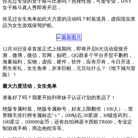
你见过专业的女子格斗比赛吗？热辣性感，可爱专业，DNV
女子格斗真人秀即将开启，
你见过女生免单如此大力度的活动吗？时装道具，虚拟现实奖
品为女生游戏保驾护航。
12月30日安卓首发正式上线期间，即将开启8大活动迎接开
测，微博，微信，官网，贴吧，QQ群多个平台齐贺不删档，
海量福利，实物，虚拟，硬件，软件，应有尽有，今日开送，
男生有礼，女生免单，岁末巨献，元旦玩什么？《地下城与冒
险》！
最大力度活动，女生免单
准备好了吗？我要开始列举妹子认证计划的奖品了！
绝版专属时装，绝版专属称号，好友上限翻倍（100人），世
界聊天排行榜专属标志“♀”，100钻石,30星源，30锻造药剂，
100星尘，100000金币；还有自拍神器卡西欧TR600，专业定
制游戏手柄，周边抱枕等等。