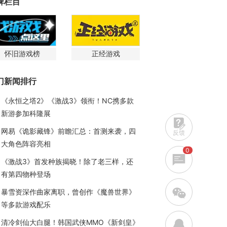
牌栏目
怀旧游戏榜
正经游戏
门新闻排行
《永恒之塔2》《激战3》领衔！NC携多款
新游参加科隆展
网易《诡影藏锋》前瞻汇总：首测来袭，四
反馈
大角色阵容亮相
0
《激战3》首发种族揭晓！除了老三样，还
有第四物种登场
w
暴雪资深作曲家离职，曾创作《魔兽世界》
等多款游戏配乐
q
清冷剑仙大白腿！韩国武侠MMO《新剑皇》