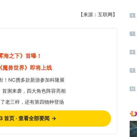
【来源：互联网】
6
7
8
《雾海之下》首曝！
《魔兽世界》即将上线
9
衔！NC携多款新游参加科隆展
10
：首测来袭，四大角色阵容亮相
除了老三样，还有第四物种登场
73 首页 · 查看全部要闻
→