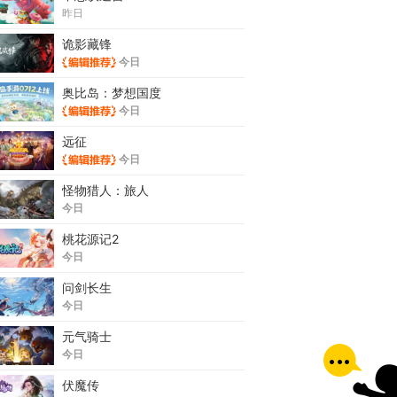
昨日
诡影藏锋
今日
奥比岛：梦想国度
今日
远征
今日
怪物猎人：旅人
今日
桃花源记2
今日
问剑长生
今日
元气骑士
今日
伏魔传