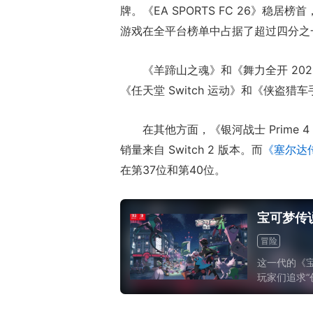
牌。《EA SPORTS FC 26》稳居榜首
游戏在全平台榜单中占据了超过四分之
《羊蹄山之魂》和《舞力全开 20
《任天堂 Switch 运动》和《侠盗
在其他方面，《银河战士 Prime
销量来自 Switch 2 版本。而
《塞尔达
正惊漫谈：从M
在第37位和第40位。
什么网游翅膀成
的刚需"？
宝可梦传说
冒险
这一代的《宝
玩家们追求“
列创新最多、