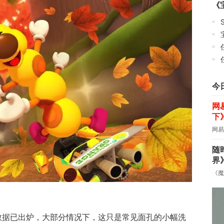
《
S
今
网
下
网易
随
界
《魔
单数据已出炉，大部分情况下，这只是常见面孔的小幅洗