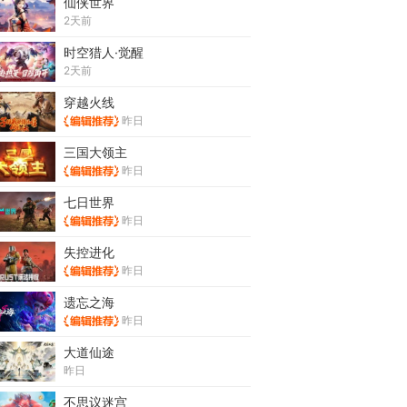
仙侠世界
2天前
时空猎人·觉醒
2天前
穿越火线
昨日
三国大领主
昨日
七日世界
昨日
失控进化
昨日
遗忘之海
昨日
大道仙途
昨日
不思议迷宫