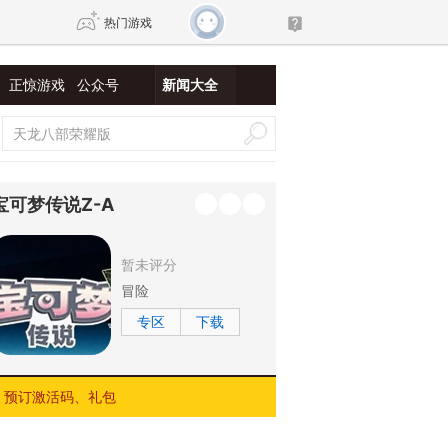
热门游戏
正惊游戏
公众号
新闻大全
DNF
传奇4
剑网3旗舰版
新天龙八部
宝可梦传说Z-A
自由
诛仙世界
新仙侠5
暂未评分
冒险
专区
下载
预订激活码、礼包