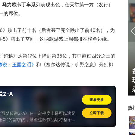
，
马力欧卡丁车
系列表现出色，任天堂第一方（发行）
一的席位。
26》跌出了前十名（后者甚至完全跌出了前40名），为
猎车手5》腾出了空间，这两款游戏上周都排在榜单边缘。
 4：超越》从第17位下降到第35位，其中超过四分之三的
传说：王国之泪》
和《塞尔达传说：旷野之息》分别排
U开始，为
一看吓一跳：雷死人不偿命
了"躲不掉
的囧图集（1169）
Z-A
查看更多
热
可梦传说Z-A》在一定程度上是可以满足
立即下载
创新”的需求的，甚至这款作品堪称整个系
改动最大的一代作品..