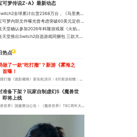
宝可梦传说Z-A》最新动态
witch2全球累计出货2368万台，《马里奥赛车：世界》销量破1500万
宝可梦内部文件曝光曾考虑突破60美元定价 诱导玩家买两份游戏
任天堂确认参加2026年科隆游戏展《火焰纹章》新作有望首秀
任天堂推出Switch2自选游戏同捆包 三款大作任选其一
日热点
易做了一款“吃打撤”？新游《雾海之
》首曝！
搜打撤《诡影藏锋》新实机演示
8月新游前瞻：《诡秘之主》领衔
时准备下架？玩家自制虚幻5《魔兽世
》即将上线
兽世界》国服整治公告
《魔兽世界》TBC周年大更：双经典团本回归！