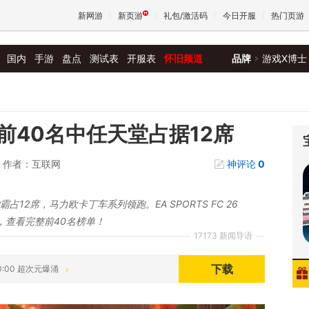
新网游
新页游
礼包/激活码
今日开服
热门页游
国内
手游
盘点
测试表
开服表
怀旧频道
品牌
游戏X博士
魔兽
天堂
前40名中任天堂占据12席
作者：互联网
神评论
0
王权与
占12席，马力欧卡丁车系列领跑。EA SPORTS FC 26
光，查看完整前40名榜单！
17173 新闻导语
下载
:00:00 超次元爆涌