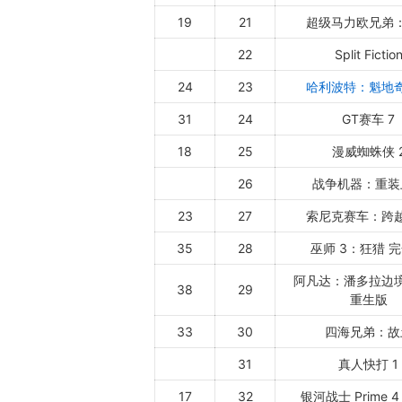
19
21
超级马力欧兄弟
22
Split Fictio
24
23
哈利波特：魁地
31
24
GT赛车 7
18
25
漫威蜘蛛侠 
26
战争机器：重装
23
27
索尼克赛车：跨
35
28
巫师 3：狂猎 
阿凡达：潘多拉边境 
38
29
重生版
33
30
四海兄弟：故
31
真人快打 1
17
32
银河战士 Prime 