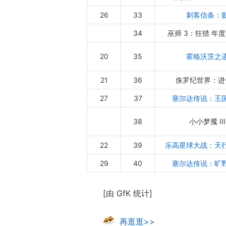
26
33
刺客信条：
34
巫师 3：狂猎 年
20
35
霍格沃茨之
21
36
侏罗纪世界：进化
27
37
塞尔达传说：王
38
小小梦魇 III
22
39
乐高星球大战：天
29
40
塞尔达传说：旷
[由 GfK 统计]
再逛逛>>