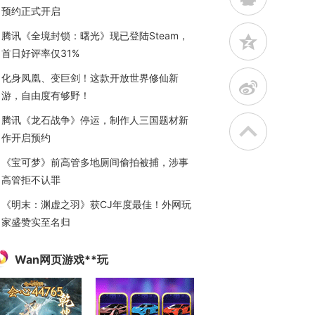
预约正式开启
腾讯《全境封锁：曙光》现已登陆Steam，
z
首日好评率仅31%
化身凤凰、变巨剑！这款开放世界修仙新
t
游，自由度有够野！
腾讯《龙石战争》停运，制作人三国题材新
作开启预约
《宝可梦》前高管多地厕间偷拍被捕，涉事
高管拒不认罪
《明末：渊虚之羽》获CJ年度最佳！外网玩
家盛赞实至名归
Wan网页游戏**玩