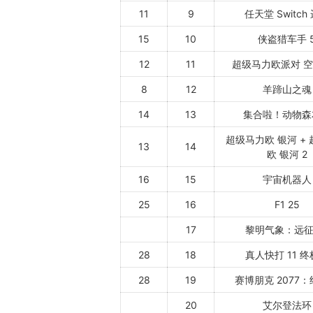
11
9
任天堂 Switch
15
10
侠盗猎车手 
12
11
超级马力欧派对 
8
12
羊蹄山之魂
14
13
集合啦！动物森
超级马力欧 银河 +
13
14
欧 银河 2
16
15
宇宙机器人
25
16
F1 25
17
黎明气象：远征 
28
18
真人快打 11 
28
19
赛博朋克 2077
20
艾尔登法环