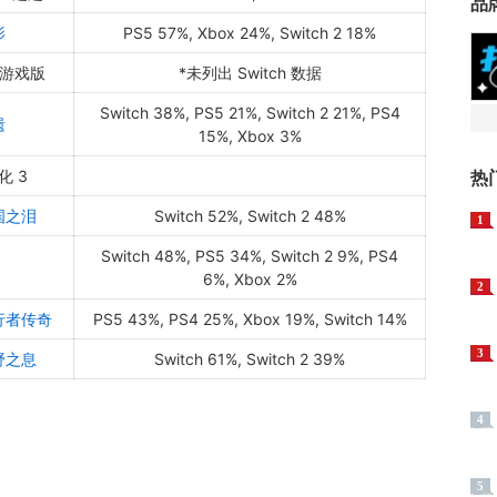
品
影
PS5 57%, Xbox 24%, Switch 2 18%
度游戏版
*未列出 Switch 数据
Switch 38%, PS5 21%, Switch 2 21%, PS4
遗
15%, Xbox 3%
 3
热
国之泪
Switch 52%, Switch 2 48%
1
Switch 48%, PS5 34%, Switch 2 9%, PS4
6%, Xbox 2%
2
行者传奇
PS5 43%, PS4 25%, Xbox 19%, Switch 14%
3
野之息
Switch 61%, Switch 2 39%
4
5