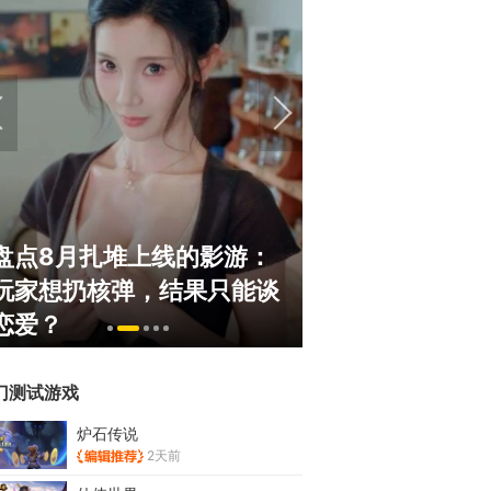
盘点8月扎堆上线的影游：
绅士日报：国服
玩家想扔核弹，结果只能谈
服依旧活得滋润
恋爱？
太诱人
门测试游戏
炉石传说
2天前