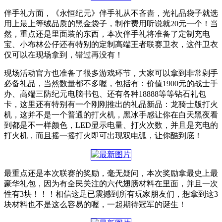
伴手礼方面，《永恒纪元》伴手礼从不吝啬，光礼品袋子就选
用上最上等绒品质的黑金袋子，制作费用听说就20元一个！当
然，重点还是里面装的东西，本次伴手礼将准备了定制充电
宝、小布林公仔还有特别的定制高端王者联赛卫衣，这件卫衣
仅可以在现场拿到，错过再没有！
现场活动官方也准备了很多游戏环节，大家可以拿到非常剁手
必备礼品，当然数量都不多喔，包括有：价值1900元的战士手
办、高端三防纪元电脑书包、还有各种18888等等钻石礼包
卡，这里还有特别有一个刚刚推出的礼品新品：龙骑士版打火
机，这并不是一个普通的打火机，黑冰手感让你在白天黑夜看
到都是不一样颜色，LED显示电量、打火次数，并且是充电的
打火机，而且摇一摇打火即可出现双电弧，让你酷到底！
最重点还是本次联赛的奖励，毫无疑问，本次奖励拿最史上最
豪华礼包，因为有全民关注的六代翅膀材料在里面，并且一次
性有3块！！！相信这足已震撼到所有玩家朋友们，想拿到这3
块材料也不是这么容易的喔，一起期待冠军的诞生！