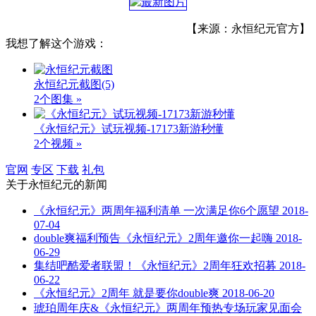
【来源：永恒纪元官方】
我想了解这个游戏：
永恒纪元截图
(5)
2个图集 »
《永恒纪元》试玩视频-17173新游秒懂
2个视频 »
官网
专区
下载
礼包
关于
永恒纪元
的新闻
《永恒纪元》两周年福利清单 一次满足你6个愿望
2018-
07-04
double爽福利预告《永恒纪元》2周年邀你一起嗨
2018-
06-29
集结吧酷爱者联盟！《永恒纪元》2周年狂欢招募
2018-
06-22
《永恒纪元》2周年 就是要你double爽
2018-06-20
琥珀周年庆&《永恒纪元》两周年预热专场玩家见面会