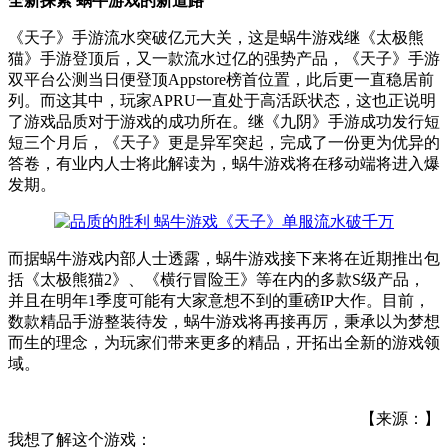
全新探索 蜗牛游戏的新道路
《天子》手游流水突破亿元大关，这是蜗牛游戏继《太极熊
猫》手游登顶后，又一款流水过亿的强势产品，《天子》手游
双平台公测当日便登顶Appstore榜首位置，此后更一直稳居前
列。而这其中，玩家APRU一直处于高活跃状态，这也正说明
了游戏品质对于游戏的成功所在。继《九阴》手游成功发行短
短三个月后，《天子》更是异军突起，完成了一份更为优异的
答卷，有业内人士将此解读为，蜗牛游戏将在移动端将进入爆
发期。
而据蜗牛游戏内部人士透露，蜗牛游戏接下来将在近期推出包
括《太极熊猫2》、《横行冒险王》等在内的多款S级产品，
并且在明年1季度可能有大家意想不到的重磅IP大作。目前，
数款精品手游整装待发，蜗牛游戏将再接再厉，秉承以为梦想
而生的理念，为玩家们带来更多的精品，开拓出全新的游戏领
域。
【来源：】
我想了解这个游戏：