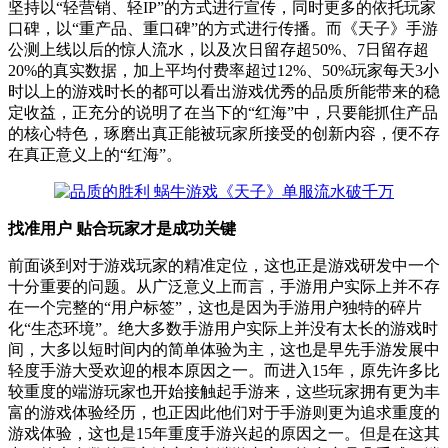
坚持以“轻营销、轻IP”的方式进行宣传，同时更多的依托玩家
口碑，以“重产品、重口碑”的方式进行传播。而《天子》手游
公测上线以后的惊人流水，以及次日留存超50%、7日留存超
20%的真实数据，加上平均付费率超过12%、50%玩家每天3小
时以上的游戏时长的都可以看出游戏优秀的品质所能带来的稳
定收益，正充分的说明了在当下的“红海”中，只要能抓住产品
的核心特色，琢磨出真正能被玩家所接受的创新内容，便不存
在真正意义上的“红海”。
找准用户 贴合玩家才是成功关键
前面谈到对于游戏玩家的精准定位，这也正是游戏研发中一个
十分重要的问题。从广泛意义上而言，手游用户实际上并不存
在一个完整的“用户标签”，这也是因为手游用户独特的碎片
化“生态环境”。绝大多数手游用户实际上并没有太长的游戏时
间，大多以短时间内的简单体验为主，这也是早先手游发展中
轻度手游大受欢迎的根本原因之一。而进入15年，原先许多比
较重度的端游玩家也开始接触起手游来，这些玩家拥有更为丰
富的游戏体验经历，也正因此他们对于手游则更为追求重度的
游戏体验，这也是15年重度手游兴起的原因之一。但是在这其