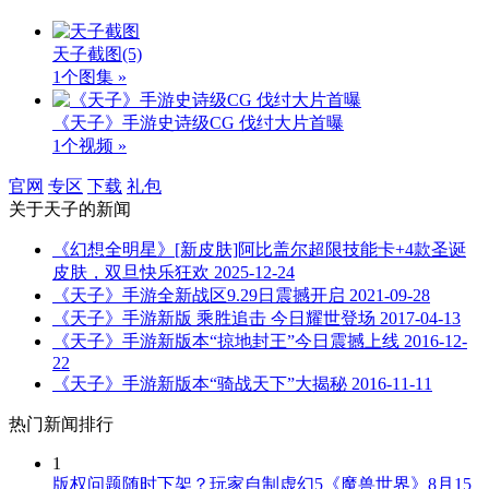
天子截图
(5)
1个图集 »
《天子》手游史诗级CG 伐纣大片首曝
1个视频 »
官网
专区
下载
礼包
关于
天子
的新闻
《幻想全明星》[新皮肤]阿比盖尔超限技能卡+4款圣诞
皮肤，双旦快乐狂欢
2025-12-24
《天子》手游全新战区9.29日震撼开启
2021-09-28
《天子》手游新版 乘胜追击 今日耀世登场
2017-04-13
《天子》手游新版本“掠地封王”今日震撼上线
2016-12-
22
《天子》手游新版本“骑战天下”大揭秘
2016-11-11
热门新闻排行
1
版权问题随时下架？玩家自制虚幻5《魔兽世界》8月15