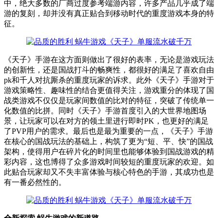
中，绝大多数的厂商过度参考端游内容，许多产品几乎成了端
游的复刻，却并没有真正贴合到移动时代的重度游戏本身的特
征。
《天子》手游在这方面则做出了很好的表率，无论是游戏玩法
的创新性，还是国战打斗的畅爽性，都很好的满足了喜欢自由
pk和千人对抗厮杀的重度玩家的诉求。此外《天子》手游对于
游戏策略性、趣味性的结合更值得关注，游戏重分的体现了国
战类游戏不仅仅是玩家间数值的比对的特征，突破了传统单一
化数值的比拼。同时《天子》手游首度引入的大世界地图场
景，让玩家可以在对方的领土里进行即时PK，也更好的满足
了PVP用户的需求。最后也是最为重要的一点，《天子》手游
在核心的国战玩法的基础上，构筑了更为“短、平、快”的国战
架构，使得用户在碎片化的时间里也能够体验到国战游戏的精
彩内容，这也博得了众多游戏时间较短的重度玩家的欢迎。如
此贴合玩家却又不失丰富体验与核心特色的手游，其成功也是
有一番必然性的。