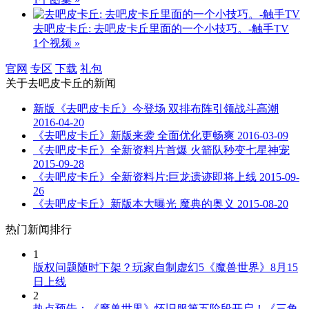
去吧皮卡丘: 去吧皮卡丘里面的一个小技巧。-触手TV
1个视频 »
官网
专区
下载
礼包
关于
去吧皮卡丘
的新闻
新版《去吧皮卡丘》今登场 双排布阵引领战斗高潮
2016-04-20
《去吧皮卡丘》新版来袭 全面优化更畅爽
2016-03-09
《去吧皮卡丘》全新资料片首爆 火箭队秒变七星神宠
2015-09-28
《去吧皮卡丘》全新资料片:巨龙遗迹即将上线
2015-09-
26
《去吧皮卡丘》新版本大曝光 魔典的奥义
2015-08-20
热门新闻排行
1
版权问题随时下架？玩家自制虚幻5《魔兽世界》8月15
日上线
2
热点预告：《魔兽世界》怀旧服第五阶段开启！《三角