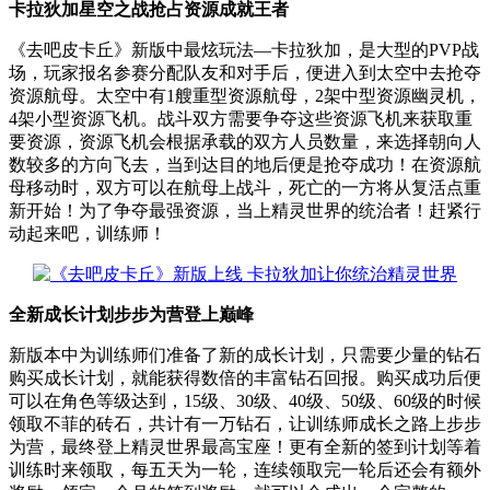
卡拉狄加星空之战抢占资源成就王者
《去吧皮卡丘》新版中最炫玩法—卡拉狄加，是大型的PVP战
场，玩家报名参赛分配队友和对手后，便进入到太空中去抢夺
资源航母。太空中有1艘重型资源航母，2架中型资源幽灵机，
4架小型资源飞机。战斗双方需要争夺这些资源飞机来获取重
要资源，资源飞机会根据承载的双方人员数量，来选择朝向人
数较多的方向飞去，当到达目的地后便是抢夺成功！在资源航
母移动时，双方可以在航母上战斗，死亡的一方将从复活点重
新开始！为了争夺最强资源，当上精灵世界的统治者！赶紧行
动起来吧，训练师！
全新成长计划步步为营登上巅峰
新版本中为训练师们准备了新的成长计划，只需要少量的钻石
购买成长计划，就能获得数倍的丰富钻石回报。购买成功后便
可以在角色等级达到，15级、30级、40级、50级、60级的时候
领取不菲的砖石，共计有一万钻石，让训练师成长之路上步步
为营，最终登上精灵世界最高宝座！更有全新的签到计划等着
训练时来领取，每五天为一轮，连续领取完一轮后还会有额外