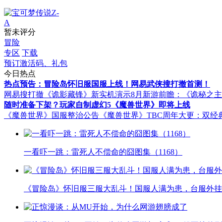
暂未评分
冒险
专区
下载
预订激活码、礼包
今日热点
热点预告：冒险岛怀旧服国服上线！网易武侠搜打撤首测！
网易搜打撤《诡影藏锋》新实机演示
8月新游前瞻：《诡秘之
随时准备下架？玩家自制虚幻5《魔兽世界》即将上线
《魔兽世界》国服整治公告
《魔兽世界》TBC周年大更：双经
一看吓一跳：雷死人不偿命的囧图集（1168）
《冒险岛》怀旧服三服大乱斗！国服人满为患，台服外挂