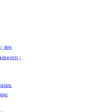
主》领衔
典团本回归！
猖狂