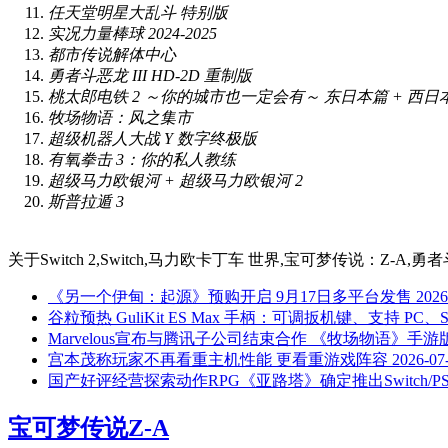
任天堂明星大乱斗 特别版
实况力量棒球 2024-2025
都市传说解体中心
勇者斗恶龙 III HD-2D 重制版
桃太郎电铁 2 ～你的城市也一定会有～ 东日本篇 + 西日
牧场物语：风之集市
超级机器人大战 Y 数字终极版
有氧拳击 3：你的私人教练
超级马力欧银河 + 超级马力欧银河 2
斯普拉遁 3
关于
Switch 2,Switch,马力欧卡丁车 世界,宝可梦传说：Z-
《另一个伊甸：起源》预购开启 9月17日多平台发售
2026
谷粒预热 GuliKit ES Max 手柄：可调扳机键、支持 PC、Sw
Marvelous宣布与腾讯子公司结束合作 《牧场物语》手
宫本茂称玩家不再看重主机性能 更看重游戏阵容
2026-07
国产好评经营探索动作RPG《亚路塔》确定推出Switch/P
宝可梦传说Z-A