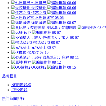
七日世界
08-06
失控进化
08-06
遗忘之海
08-06
不思议迷宫
08-06
诡影藏锋
08-07
奥比岛：梦想国度
08-0
远征
08-07
怪物猎人：旅人
08-07
桃花源记2
08-07
元气骑士
08-07
伏魔传
08-10
盗墓笔记：启程
08-11
原神
08-12
QQ炫舞2
08-15
品牌栏目
怀旧游戏榜
正经游戏
热门新闻排行