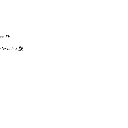
e TV
itch 2 版