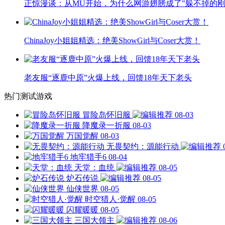
正惊漫谈：从MU开始，为什么网游翅膀成了"躲不掉的刚
ChinaJoy小姐姐精选：绝美ShowGirl与Coser大赏！
老友服“逐鹿中原”火爆上线，回馈18年天下老头
热门测试游戏
冒险岛怀旧服
08-03
降魔录一折服
08-03
万国觉醒
08-03
无畏契约：源能行动
地牢猎手6
08-04
天堂：血统
08-05
炉石传说
08-05
仙侠世界
08-05
时空猎人·觉醒
08-05
闪耀暖暖
08-05
三国大领主
08-06