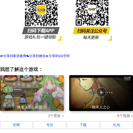
分享到新浪微博
分享到微信
分享到QQ空间
t
w
z
我想了解这个游戏：
牧羊人之心截图
(5)
牧羊人之心
2个图集 »
8个视频 »
官网
专区
下载
礼包