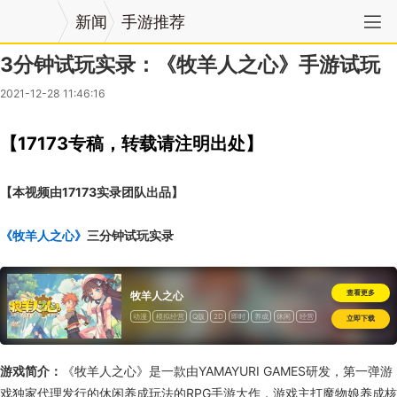
新闻
手游推荐
3分钟试玩实录：《牧羊人之心》手游试玩
2021-12-28 11:46:16
【17173专稿，转载请注明出处】
【本视频由17173实录团队出品】
《牧羊人之心》
三分钟试玩实录
查看更多
牧羊人之心
动漫
模拟经营
Q版
2D
即时
养成
休闲
经营
立即下载
二次元
游戏简介：
《牧羊人之心》是一款由YAMAYURI GAMES研发，第一弹游
戏独家代理发行的休闲养成玩法的RPG手游大作，游戏主打魔物娘养成核