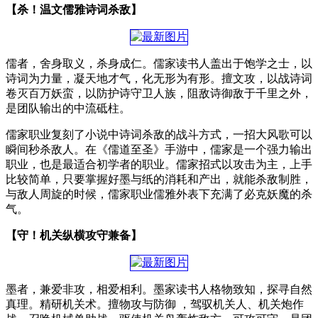
【杀！温文儒雅诗词杀敌】
儒者，舍身取义，杀身成仁。儒家读书人盖出于饱学之士，以
诗词为力量，凝天地才气，化无形为有形。擅文攻，以战诗词
卷灭百万妖蛮，以防护诗守卫人族，阻敌诗御敌于千里之外，
是团队输出的中流砥柱。
儒家职业复刻了小说中诗词杀敌的战斗方式，一招大风歌可以
瞬间秒杀敌人。在《儒道至圣》手游中，儒家是一个强力输出
职业，也是最适合初学者的职业。儒家招式以攻击为主，上手
比较简单，只要掌握好墨与纸的消耗和产出，就能杀敌制胜，
与敌人周旋的时候，儒家职业儒雅外表下充满了必克妖魔的杀
气。
【守！机关纵横攻守兼备】
墨者，兼爱非攻，相爱相利。墨家读书人格物致知，探寻自然
真理。精研机关术。擅物攻与防御 ，驾驭机关人、机关炮作