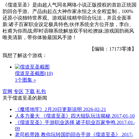
《儒道至圣》是由超人气同名网络小说正版授权的首款正统国
韵回合手游。产品由起点大神作家永恒之火全程监制，100%
还原小说独特世界观。游戏延续精华回合玩法，并且全面革
新;诸子百家职业设定极具特色;伙伴系统全方位开放，李白、
杜甫为你而战;即时语聊系统解放双手轻松撩妹;游戏国韵画风
唯美清新，带你体验最国风手游！
【编辑：17173零漆】
我想了解这个游戏：
儒道至圣截图
(10)
1个图集 »
官网
专区
下载
礼包
关于
儒道至圣
的新闻
《魔塔地牢》2月20日更新说明
2026-02-21
人多力量大 《儒道至圣》四大组队玩法揭秘
2017-01-10
《儒道至圣》手游职业选择 诸子职业百家争鸣
2017-01-
09
老司机带路 教你玩转国韵回合手游《儒道至圣》
2017-