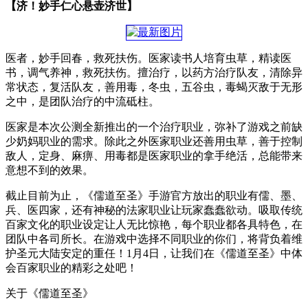
【济！妙手仁心悬壶济世】
医者，妙手回春，救死扶伤。医家读书人培育虫草，精读医
书，调气养神，救死扶伤。擅治疗，以药方治疗队友，清除异
常状态，复活队友，善用毒，冬虫，五谷虫，毒蝎灭敌于无形
之中，是团队治疗的中流砥柱。
医家是本次公测全新推出的一个治疗职业，弥补了游戏之前缺
少奶妈职业的需求。除此之外医家职业还善用虫草，善于控制
敌人，定身、麻痹、用毒都是医家职业的拿手绝活，总能带来
意想不到的效果。
截止目前为止，《儒道至圣》手游官方放出的职业有儒、墨、
兵、医四家，还有神秘的法家职业让玩家蠢蠢欲动。吸取传统
百家文化的职业设定让人无比惊艳，每个职业都各具特色，在
团队中各司所长。在游戏中选择不同职业的你们，将背负着维
护圣元大陆安定的重任！1月4日，让我们在《儒道至圣》中体
会百家职业的精彩之处吧！
关于《儒道至圣》