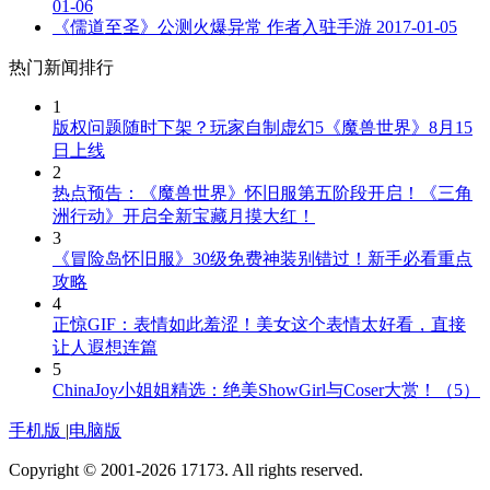
01-06
《儒道至圣》公测火爆异常 作者入驻手游
2017-01-05
热门新闻排行
1
版权问题随时下架？玩家自制虚幻5《魔兽世界》8月15
日上线
2
热点预告：《魔兽世界》怀旧服第五阶段开启！《三角
洲行动》开启全新宝藏月摸大红！
3
《冒险岛怀旧服》30级免费神装别错过！新手必看重点
攻略
4
正惊GIF：表情如此羞涩！美女这个表情太好看，直接
让人遐想连篇
5
ChinaJoy小姐姐精选：绝美ShowGirl与Coser大赏！（5）
手机版
|
电脑版
Copyright © 2001-2026 17173. All rights reserved.