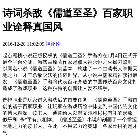
诗词杀敌《儒道至圣》百家职
业诠释真国风
2016-12-28 11:02:09
神评论
起点霸榜小说正版授权的《儒道至圣》手游将在1月4日正式开
启全平台公测。游戏由原著作家起点大神永恒之火操刀监制，
以同名小说《儒道至圣》为蓝本，构建了一个由读书人掌握天
地之力，才气杀敌灭妖的传奇世界。从小说中儒家精神获得启
发，《儒道至圣》手游将代表百花齐放的中国传统百家文化打
造成了游戏职业，这种独特的创新让人爱不释手。
选择职业是玩家进入游戏后的首要任务，《儒道至圣》手游首
创的诸子百家职业，让玩家在游戏历险中体会到中国传统文化
的博大精深。读书人，通常给人以温文尔雅彬彬有礼的形象，
似乎和“杀”字有点相悖。《儒道至圣》小说却刻画了一个掌握
天地之力的读书人。在此，不用武力论英雄，各家比拼的是才
气。