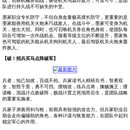
战，召唤机械兽助战，驱使机关鸟轰炸敌方，可攻可守，是团
队进行持久战不可缺失的中坚。
墨家职业专长防守，不但自身血量极高擅长防守，更重要的是
墨家能善用机关火炮来巧战敌人。在战斗中，墨家可变身为机
关，使出大招。同时，也可召唤机关兽在角色身前，使团队每
回合可增加一次作战机会。随着等级文位的不断提升，墨家角
色可驾驭的机关能从机关狗到机关人，最后驾驭机关火炮来轰
炸敌人。
【破！招兵买马点阵破军】
兵者，知己知彼，百战不殆。兵家读书人精研兵书，智勇双
全，智胜千里，勇不可挡。擅物攻，练兵点将，擒贼擒王；擅
谋略，混战计点敌破阵，败战计置之死地而后生，是团队战略
的重要实施者。
兵家子弟善用剑与枪，前期具有较强的攻击力。但兵家职业后
期会走向偏辅助的角色，各种计谋与恢复能力，在团队中起到
稳定军心的作用。