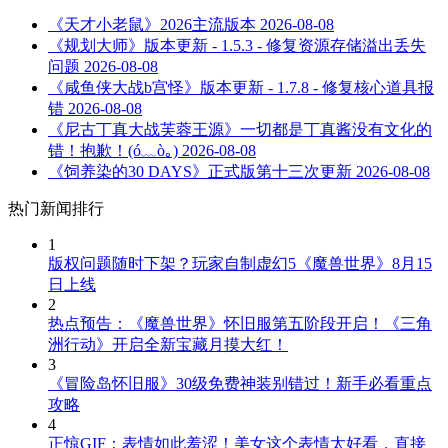
《天才小老鼠》2026主流版本
2026-08-08
《规划大师》版本更新 - 1.5.3 - 修复资源存储溢出丢失
问题
2026-08-08
《咸鱼侠大战b宫怪》版本更新 - 1.7.8 - 修复核心道具报
错
2026-08-08
《尼古丁真大战芙蓉王源》一切都是丁真酱没有文化的
错！抱歉！(ó﹏ò｡)
2026-08-08
《饲养染的30 DAYS》正式版第十三次更新
2026-08-08
热门新闻排行
1
版权问题随时下架？玩家自制虚幻5《魔兽世界》8月15
日上线
2
热点预告：《魔兽世界》怀旧服第五阶段开启！《三角
洲行动》开启全新宝藏月摸大红！
3
《冒险岛怀旧服》30级免费神装别错过！新手必看重点
攻略
4
正惊GIF：表情如此羞涩！美女这个表情太好看，直接