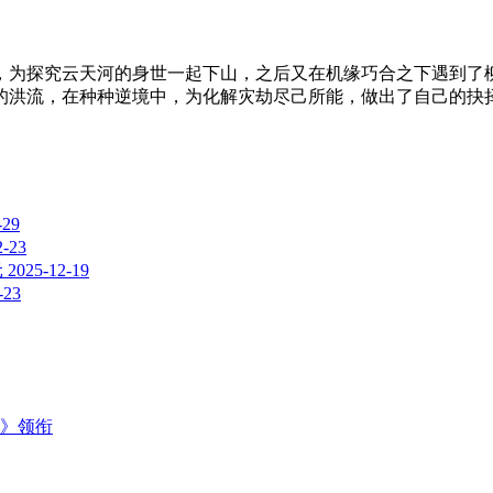
，为探究云天河的身世一起下山，之后又在机缘巧合之下遇到了
的洪流，在种种逆境中，为化解灾劫尽己所能，做出了自己的抉
-29
2-23
元
2025-12-19
-23
主》领衔