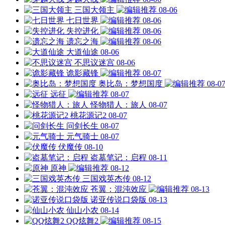
三国大领主
08-06
七日世界
08-06
失控进化
08-06
遗忘之海
08-06
大道仙途
08-06
不思议迷宫
08-06
诡影藏锋
08-07
奥比岛：梦想国度
08-0
远征
08-07
怪物猎人：旅人
08-07
桃花源记2
08-07
问剑长生
08-07
元气骑士
08-07
伏魔传
08-10
盗墓笔记：启程
08-11
原神
08-12
三国戏英杰传
08-12
苍翼：混沌效应
08-13
诺亚传说口袋版
08-13
仙山小农
08-14
QQ炫舞2
08-15