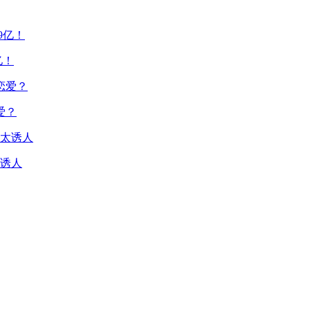
亿！
爱？
诱人