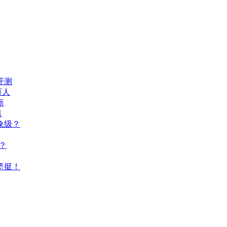
开测
万人
新
售
象级？
？
坚挺！