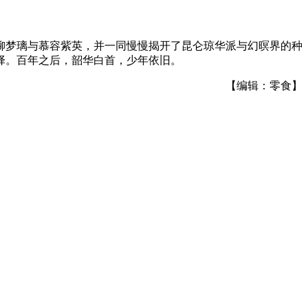
柳梦璃与慕容紫英，并一同慢慢揭开了昆仑琼华派与幻暝界的种
择。百年之后，韶华白首，少年依旧。
【编辑：零食】