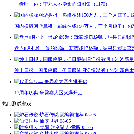
一看吓一跳：雷死人不偿命的囧图集（1170）
国内横版网游鼻祖，巅峰在线150万人，三个月赚了1.19
盘点8月扎堆上线的影游：玩家想扔核弹，结果只能谈恋
绅士日报：国服停服，但日服依旧活得滋润！涩涩新角太
17周年庆典 争霸赛大区火爆开启
热门测试游戏
炉石传说
08-05
仙侠世界
08-05
时空猎人·觉醒
08-05
穿越火线
08-06