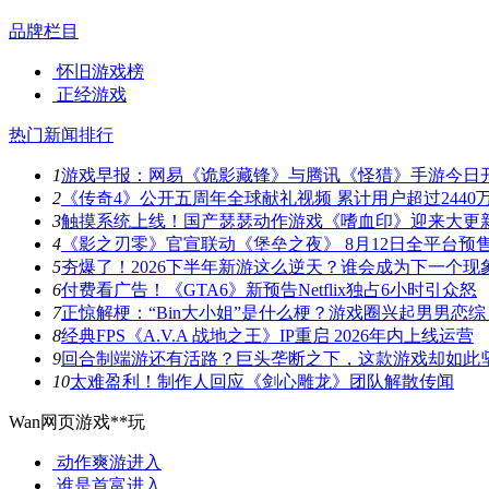
品牌栏目
怀旧游戏榜
正经游戏
热门新闻排行
1
游戏早报：网易《诡影藏锋》与腾讯《怪猎》手游今日
2
《传奇4》公开五周年全球献礼视频 累计用户超过2440
3
触摸系统上线！国产瑟瑟动作游戏《嗜血印》迎来大更
4
《影之刃零》官宣联动《堡垒之夜》 8月12日全平台预
5
夯爆了！2026下半年新游这么逆天？谁会成为下一个现
6
付费看广告！《GTA6》新预告Netflix独占6小时引众怒
7
正惊解梗：“Bin大小姐”是什么梗？游戏圈兴起男男恋综
8
经典FPS《A.V.A 战地之王》IP重启 2026年内上线运营
9
回合制端游还有活路？巨头垄断之下，这款游戏却如此
10
太难盈利！制作人回应《剑心雕龙》团队解散传闻
Wan网页游戏**玩
动作爽游
进入
谁是首富
进入