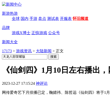
新游热游
全球
国内
手游
盘点
测试表
开服表
怀旧频道
品牌
游戏X博士
正惊游戏
公众号
新闻大全
17173
>
游戏资讯
>
大陆新闻
>
正文
《仙剑四》1月10日左右播出
2023-12-27 17:15:24
神评论
网传爱奇艺下月排播已定，鞠婧祎、陈哲远《仙剑四》将于1月