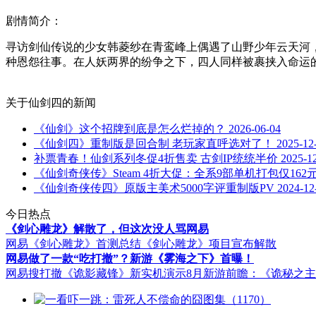
剧情简介：
寻访剑仙传说的少女韩菱纱在青鸾峰上偶遇了山野少年云天河
种恩怨往事。在人妖两界的纷争之下，四人同样被裹挟入命运
关于
仙剑四
的新闻
《仙剑》这个招牌到底是怎么烂掉的？
2026-06-04
《仙剑四》重制版是回合制 老玩家直呼选对了！
2025-12
补票青春！仙剑系列冬促4折售卖 古剑IP统统半价
2025-1
《仙剑奇侠传》Steam 4折大促：全系9部单机打包仅162
《仙剑奇侠传四》原版主美术5000字评重制版PV
2024-12
今日热点
《剑心雕龙》解散了，但这次没人骂网易
网易《剑心雕龙》首测总结
《剑心雕龙》项目宣布解散
网易做了一款“吃打撤”？新游《雾海之下》首曝！
网易搜打撤《诡影藏锋》新实机演示
8月新游前瞻：《诡秘之