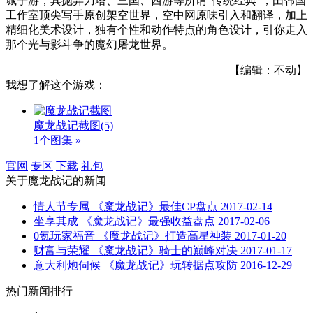
城手游，其抛弃刀塔、三国、西游等所谓“传统经典”，由韩国
工作室顶尖写手原创架空世界，空中网原味引入和翻译，加上
精细化美术设计，独有个性和动作特点的角色设计，引你走入
那个光与影斗争的魔幻屠龙世界。
【编辑：不动】
我想了解这个游戏：
魔龙战记截图
(5)
1个图集 »
官网
专区
下载
礼包
关于
魔龙战记
的新闻
情人节专属 《魔龙战记》最佳CP盘点
2017-02-14
坐享其成 《魔龙战记》最强收益盘点
2017-02-06
0氪玩家福音 《魔龙战记》打造高星神装
2017-01-20
财富与荣耀 《魔龙战记》骑士的巅峰对决
2017-01-17
意大利炮伺候 《魔龙战记》玩转据点攻防
2016-12-29
热门新闻排行