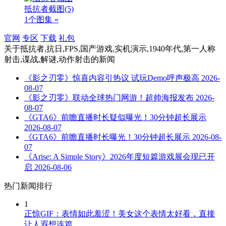
抵抗者截图
(5)
1个图集 »
官网
专区
下载
礼包
关于
抵抗者,抗日,FPS,国产游戏,实机演示,1940年代,第一人称
射击,谍战,解谜,动作射击
的新闻
《影之刃零》惊喜内容引热议 试玩Demo呼声极高
2026-
08-07
《影之刃零》联动全球热门网游！超帅海报发布
2026-
08-07
《GTA6》前瞻直播时长疑似曝光！30分钟超长展示
2026-08-07
《GTA6》前瞻直播时长曝光！30分钟超长展示
2026-08-
07
《Arise: A Simple Story》2026年度短篇游戏展会现已开
启
2026-08-06
热门新闻排行
1
正惊GIF：表情如此羞涩！美女这个表情太好看，直接
让人遐想连篇