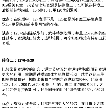
鸟用159，15-6到15-9用127，然后转型120或者170通关15章，
019通关16章，想节省七娃资源尽快到橙三，也可以选择橙二
后提前转型蝴蝶，15-6到15-13用120仗剑通关。
优点：在蛛后中，127表现不凡，125仗是所有魔王秘境克星，
双157更是跨服前中期可怕的存在。
缺点：1257在蝴蝶成型前，武斗特别吃亏，并且125790练的娃
娃过多，资源缺口较大，成型较慢，每个娃娃很难有特别出彩
表现。
阵容二：1270+9/39
比较常见资源控的组合，通过节省五娃资源转型蝴蝶做到资源
更大的利用，前期通过攒999体力抢蝴蝶活动，越早达到三星
四星蝴蝶越好，蝴蝶出来越早推图之路也就越轻松。14章用
120，190，290 以及790都是可行的，橙二用170或者027，之
后1270任意搭配即可，16章同样的用019组合或者139，039组
合。
优点：省掉五娃资源，127能得到更大的加强，并且推图之路