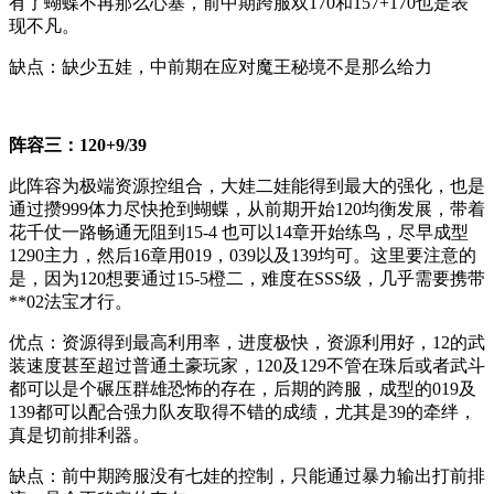
有了蝴蝶不再那么心塞，前中期跨服双170和157+170也是表
现不凡。
缺点：缺少五娃，中前期在应对魔王秘境不是那么给力
阵容三：120+9/39
此阵容为极端资源控组合，大娃二娃能得到最大的强化，也是
通过攒999体力尽快抢到蝴蝶，从前期开始120均衡发展，带着
花千仗一路畅通无阻到15-4 也可以14章开始练鸟，尽早成型
1290主力，然后16章用019，039以及139均可。这里要注意的
是，因为120想要通过15-5橙二，难度在SSS级，几乎需要携带
**02法宝才行。
优点：资源得到最高利用率，进度极快，资源利用好，12的武
装速度甚至超过普通土豪玩家，120及129不管在珠后或者武斗
都可以是个碾压群雄恐怖的存在，后期的跨服，成型的019及
139都可以配合强力队友取得不错的成绩，尤其是39的牵绊，
真是切前排利器。
缺点：前中期跨服没有七娃的控制，只能通过暴力输出打前排