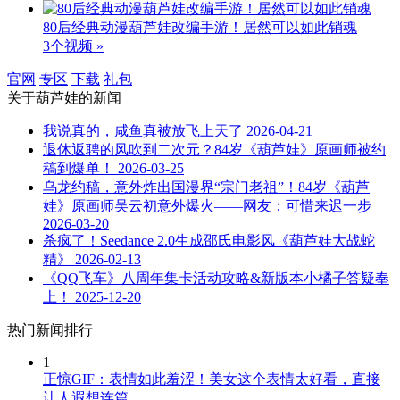
80后经典动漫葫芦娃改编手游！居然可以如此销魂
3个视频 »
官网
专区
下载
礼包
关于
葫芦娃
的新闻
我说真的，咸鱼真被放飞上天了
2026-04-21
退休返聘的风吹到二次元？84岁《葫芦娃》原画师被约
稿到爆单！
2026-03-25
乌龙约稿，意外炸出国漫界“宗门老祖”！84岁《葫芦
娃》原画师吴云初意外爆火——网友：可惜来迟一步
2026-03-20
杀疯了！Seedance 2.0生成邵氏电影风《葫芦娃大战蛇
精》
2026-02-13
《QQ飞车》八周年集卡活动攻略&新版本小橘子答疑奉
上！
2025-12-20
热门新闻排行
1
正惊GIF：表情如此羞涩！美女这个表情太好看，直接
让人遐想连篇