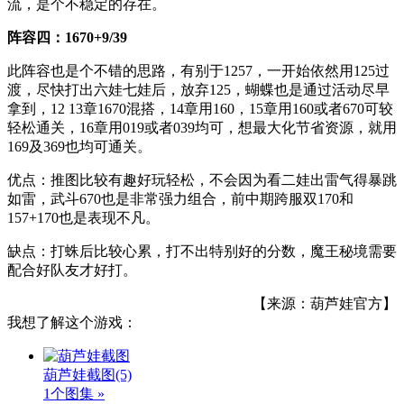
流，是个不稳定的存在。
阵容四：1670+9/39
此阵容也是个不错的思路，有别于1257，一开始依然用125过
渡，尽快打出六娃七娃后，放弃125，蝴蝶也是通过活动尽早
拿到，12 13章1670混搭，14章用160，15章用160或者670可较
轻松通关，16章用019或者039均可，想最大化节省资源，就用
169及369也均可通关。
优点：推图比较有趣好玩轻松，不会因为看二娃出雷气得暴跳
如雷，武斗670也是非常强力组合，前中期跨服双170和
157+170也是表现不凡。
缺点：打蛛后比较心累，打不出特别好的分数，魔王秘境需要
配合好队友才好打。
【来源：葫芦娃官方】
我想了解这个游戏：
葫芦娃截图
(5)
1个图集 »