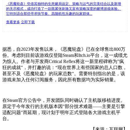
《恶魔轮盘》凭借其独特的生死赌局设定、策略与运气的完美结合以及新增
的无尽模式，成功打造了一款既紧张刺激又富有策略深度的赌博游戏体验。
它特别适合那些寻求快节奏、高随机性乐趣的玩家群体...
查看更多
立即下载
据悉，自2023年发售以来，《恶魔轮盘》已在全球售出800万
份。考虑到目前该游戏仅登陆Steam和Itch.io平台，这一成绩尤
为惊人。作者与开发商Critical Reflex将这一新里程碑称为"疯
狂的成就"，并打趣的说：“现在世界上有些国家的总人口数，
甚至不及《恶魔轮盘》的玩家总数"。需要特别指出的是，该
游戏未加入任何订阅服务，因此所有数据均为实际销量。
在Steam官方公告中，开发团队同时确认了主机版移植进度。
原定于今年发行的主机版本因"部分技术难题——主要是引擎
适配问题"而延期，现计划于明年正式登陆各大游戏主机平
台。
【来源：互联网】