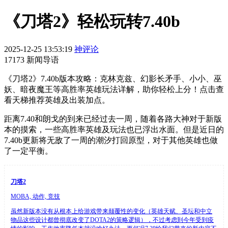
《刀塔2》轻松玩转7.40b
2025-12-25 13:53:19
神评论
17173 新闻导语
《刀塔2》7.40b版本攻略：克林克兹、幻影长矛手、小小、巫
妖、暗夜魔王等高胜率英雄玩法详解，助你轻松上分！点击查
看天梯推荐英雄及出装加点。
距离7.40和朗戈的到来已经过去一周，随着各路大神对于新版
本的摸索，一些高胜率英雄及玩法也已浮出水面。但是近日的
7.40b更新将无敌了一周的潮汐打回原型，对于其他英雄也做
了一定平衡。
刀塔2
MOBA, 动作, 竞技
虽然新版本没有从根本上给游戏带来颠覆性的变化（英雄天赋、圣坛和中立
物品这些设计都曾彻底改变了DOTA2的策略逻辑），不过考虑到今年受到疫