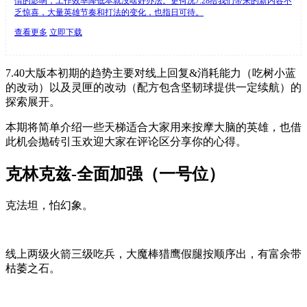
情的影响，工作效率降低本就没啥好办法。更何况7.28给我们带来的新内容不
乏惊喜，大量英雄节奏和打法的变化，也指日可待。
查看更多
立即下载
7.40大版本初期的趋势主要对线上回复&消耗能力（吃树小蓝
的改动）以及灵匣的改动（配方包含坚韧球提供一定续航）的
探索展开。
本期将简单介绍一些天梯适合大家用来按摩大脑的英雄，也借
此机会抛砖引玉欢迎大家在评论区分享你的心得。
克林克兹-全面加强（一号位）
克法坦，怕幻象。
线上两级火箭三级吃兵，大魔棒猎鹰假腿按顺序出，有富余带
枯萎之石。