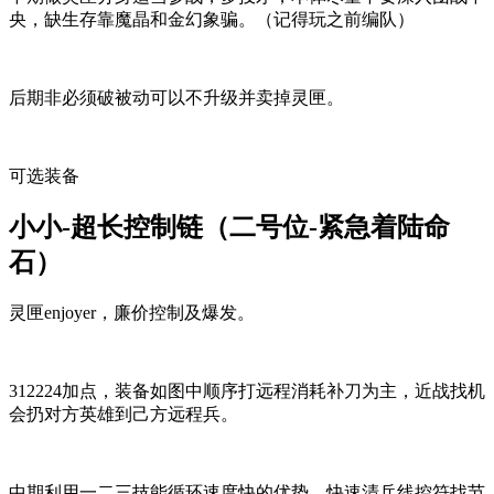
央，缺生存靠魔晶和金幻象骗。（记得玩之前编队）
后期非必须破被动可以不升级并卖掉灵匣。
可选装备
小小-超长控制链（二号位-紧急着陆命
石）
灵匣enjoyer，廉价控制及爆发。
312224加点，装备如图中顺序打远程消耗补刀为主，近战找机
会扔对方英雄到己方远程兵。
中期利用一二三技能循环速度快的优势，快速清兵线控符找节