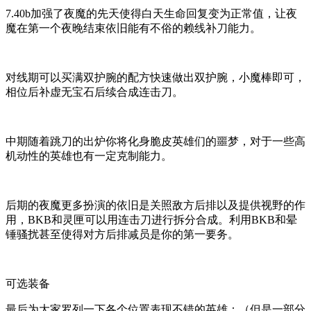
7.40b加强了夜魔的先天使得白天生命回复变为正常值，让夜
魔在第一个夜晚结束依旧能有不俗的赖线补刀能力。
对线期可以买满双护腕的配方快速做出双护腕，小魔棒即可，
相位后补虚无宝石后续合成连击刀。
中期随着跳刀的出炉你将化身脆皮英雄们的噩梦，对于一些高
机动性的英雄也有一定克制能力。
后期的夜魔更多扮演的依旧是关照敌方后排以及提供视野的作
用，BKB和灵匣可以用连击刀进行拆分合成。利用BKB和晕
锤骚扰甚至使得对方后排减员是你的第一要务。
可选装备
最后为大家罗列一下各个位置表现不错的英雄：（但是一部分