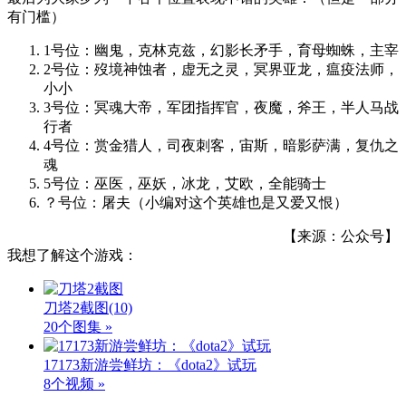
有门槛）
1号位：幽鬼，克林克兹，幻影长矛手，育母蜘蛛，主宰
2号位：歿境神蚀者，虚无之灵，冥界亚龙，瘟疫法师，
小小
3号位：冥魂大帝，军团指挥官，夜魔，斧王，半人马战
行者
4号位：赏金猎人，司夜刺客，宙斯，暗影萨满，复仇之
魂
5号位：巫医，巫妖，冰龙，艾欧，全能骑士
？号位：屠夫（小编对这个英雄也是又爱又恨）
【来源：公众号】
我想了解这个游戏：
刀塔2截图
(10)
20个图集 »
17173新游尝鲜坊：《dota2》试玩
8个视频 »