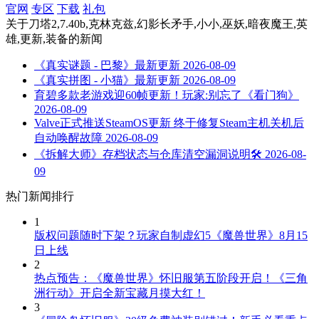
官网
专区
下载
礼包
关于
刀塔2,7.40b,克林克兹,幻影长矛手,小小,巫妖,暗夜魔王,英
雄,更新,装备
的新闻
《真实谜题 - 巴黎》最新更新
2026-08-09
《真实拼图 - 小猫》最新更新
2026-08-09
育碧多款老游戏迎60帧更新！玩家:别忘了《看门狗》
2026-08-09
Valve正式推送SteamOS更新 终于修复Steam主机关机后
自动唤醒故障
2026-08-09
《拆解大师》存档状态与仓库清空漏洞说明🛠️
2026-08-
09
热门新闻排行
1
版权问题随时下架？玩家自制虚幻5《魔兽世界》8月15
日上线
2
热点预告：《魔兽世界》怀旧服第五阶段开启！《三角
洲行动》开启全新宝藏月摸大红！
3