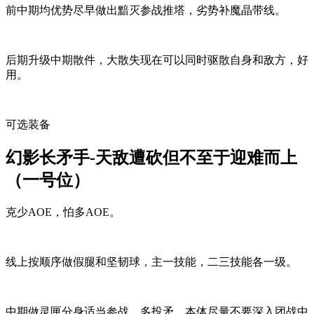
前中期均优势尽早做出黯灭参战推塔，劣势补魔晶带线。
后期升级中期散件，大散失现在可以同时驱散自身和敌方，好
用。
可选装备
幻影长矛手-天敌遭砍但不至于迎难而上
（一号位）
克少AOE，怕多AOE。
线上按顺序做假腿和坚韧球，主一技能，二三技能各一级。
中期做灵匣分身适当参战，多投矛，本体尽量不要深入团战中