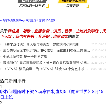
分享到新浪微博
分享到微信
分享到QQ空间
t
w
z
关于
薛佳凝
，
胡歌
，
直播带货
，
演员
，
歌手
，
上海戏剧学院
，
天
下无双
，
我也有爸爸
，
音乐剧
，
出家传闻
的新闻
《塞尔达传说》真人版再添美女！曾出演冯小刚电影
2026-08-08
演员陈明回应求职万岁山NPC成功：面试顺利准备上岗 做NPC让我有安全感
2026-08-08
中式土味带货 统一全世界穷鬼
2026-08-08
漫威新任白皇后演员萨玛拉・维文晒白皇后造型新照 短裙白丝展冷艳高贵气质
2026-08-07
《GTA 5》演员自曝：为《GTA 6》试镜 60 个角色未获 R 星任何回复
2026-08-06
热门新闻排行
1
版权问题随时下架？玩家自制虚幻5《魔兽世界》8月15
日上线
2