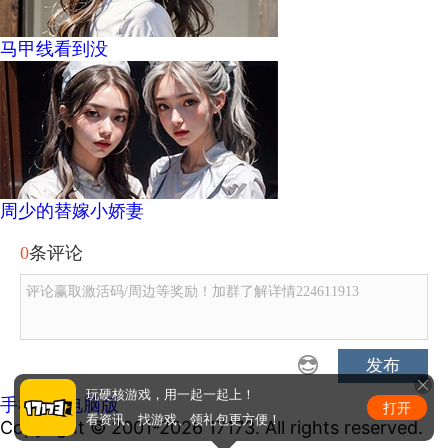
马甲线看到没
周少的替嫁小娇妻
0
条评论
评论赢取激活码/周边等奖励！加群了解详情224611913
发布
玩硬核游戏，用一起一起上！
手机版
|
电脑版
打开
看资讯、找游戏、领礼包更方便！
Copyright © 2001-2026 17173. All rights reserved.