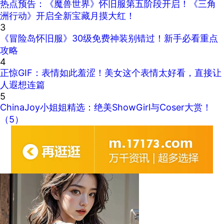
热点预告：《魔兽世界》怀旧服第五阶段开启！《三角
洲行动》开启全新宝藏月摸大红！
3
《冒险岛怀旧服》30级免费神装别错过！新手必看重点
攻略
4
正惊GIF：表情如此羞涩！美女这个表情太好看，直接让
人遐想连篇
5
ChinaJoy小姐姐精选：绝美ShowGirl与Coser大赏！
（5）