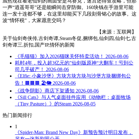
虽然现在看老仙剑的画面全是马赛克，迷宫还得查攻略，但那
一声“逍遥哥哥”还是能瞬间击穿防御。160块钱在手游里可能
连一发十连都不够，在这里却能买下几段刻骨铭心的故事。这
波“情怀税”，大家愿意交吗？
【来源：互联网】
关于
仙剑奇侠传,古剑奇谭,Steam冬促,捆绑包,仙剑四,仙剑七,古
剑奇谭三,折扣,国产IP,情怀
的新闻
《毛猫猫》加入2026猫咪关怀特卖活动！
2026-08-06
耗时4年，投入超3亿元的”仙剑版原神“大翻车！亏到公
司几乎破产！
2026-08-06
《Elfie: 小象沙堡》方块方块方块与沙堡方块捆绑包公
告！🟫🟫🟫 🏖🐘
2026-08-06
《战争阴影》商店下架通知
2026-08-06
《Sill Cats》与人气桌面挂件应用《动物栏：桌面牧场
（Tiny Pasture）》的Steam
2026-08-05
热门新闻排行
1
《Spider-Man: Brand New Day》新预告预计明日发布，
另有一张新剧照公开