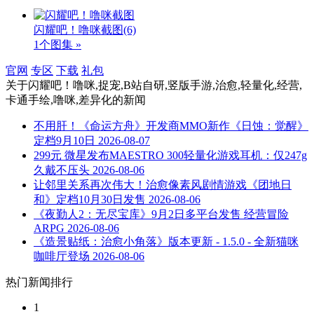
闪耀吧！噜咪截图
(6)
1个图集 »
官网
专区
下载
礼包
关于
闪耀吧！噜咪,捉宠,B站自研,竖版手游,治愈,轻量化,经营,
卡通手绘,噜咪,差异化
的新闻
不用肝！《命运方舟》开发商MMO新作《日蚀：觉醒》
定档9月10日
2026-08-07
299元 微星发布MAESTRO 300轻量化游戏耳机：仅247g
久戴不压头
2026-08-06
让邻里关系再次伟大！治愈像素风剧情游戏《团地日
和》定档10月30日发售
2026-08-06
《夜勤人2：无尽宝库》9月2日多平台发售 经营冒险
ARPG
2026-08-06
《造景贴纸：治愈小角落》版本更新 - 1.5.0 - 全新猫咪
咖啡厅登场
2026-08-06
热门新闻排行
1