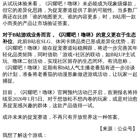
从试玩体验来看，《闪耀吧！噜咪》未必能成为现象级爆款，
但它的差异化思路，为捉宠赛道提供了新的可能性
。
当多数厂
商还在比拼「谁的地图更大、谁的内容更多」时，
B
站用一款
小而美的产品
让市场验证答案。
对于
B
站游戏业务而言，《闪耀吧！噜咪》的意义更在于生态
补位
。此前
B
站在
SLG
、休闲卡牌品类已形成差异化优势，若
《闪耀吧！噜咪》能在捉宠赛道站稳脚跟，将进一步完善其年
轻化品类矩阵，同时借助「游戏
+
社区的联动
，
如
B
站
UP
主试
玩、噜咪二创活动，实现社区留存
的
生态闭环。
有消息称，
《闪耀吧！噜咪》
近期有和
b
站人气主播老番茄有进一步洽谈
的计划，准备将老番茄的动漫形象做进游戏活动，让玩家一起
捕捉。
目前，《闪耀吧！噜咪》官网预约活动已开启，首测报名将持
续至
2026
年
1
月
5
日。对于想放松不想内卷的玩家，或是对治愈
系捉宠感兴趣的群体，这款产品值得一试
。
或许未来的捉宠赛道，不再只有开放世界这一种答案。
【来源：公众号】
我想了解这个游戏：