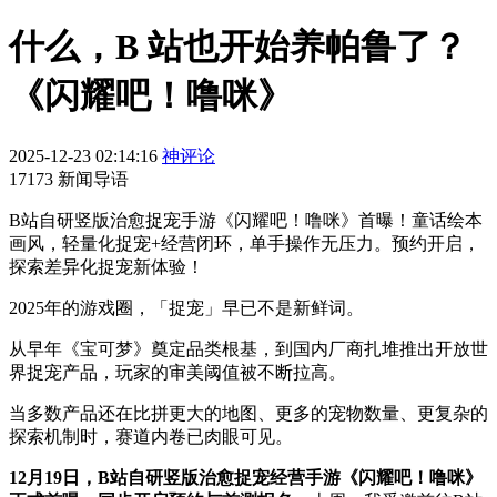
什么，B 站也开始养帕鲁了？
《闪耀吧！噜咪》
2025-12-23 02:14:16
神评论
17173 新闻导语
B站自研竖版治愈捉宠手游《闪耀吧！噜咪》首曝！童话绘本
画风，轻量化捉宠+经营闭环，单手操作无压力。预约开启，
探索差异化捉宠新体验！
2025
年的游戏圈，「捉宠」早已不是新鲜词。
从早年《宝可梦》奠定品类根基，到国内厂商扎堆推出开放世
界捉宠产品，玩家的审美阈值被不断拉高
。
当多数产品还在比拼更大的地图
、
更多的宠物数量
、
更复杂的
探索机制时，赛道内卷已肉眼可见。
12
月
19
日，
B
站自研竖版治愈捉宠经营手游《闪耀吧！噜咪》