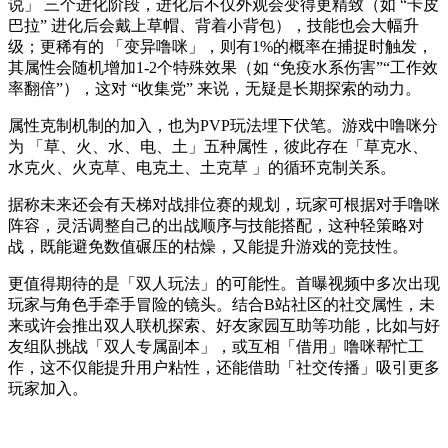
说」 三个进化阶段，进化后不仅外观会变得更精致（如 “卡皮
巴拉” 进化后会戴上草帽、背着小背包），技能也会大幅升
级；更稀有的 「变异噜咪」，则有
1%
的概率在捕捉时触发，
其属性会随机增加
1-2
个特殊效果（如 “免疫水系伤害”“工作效
率翻倍”），这对 “收集党” 来说，无疑是长期探索的动力。
属性克制机制的加入，也为
PVP
玩法埋下伏笔。游戏中噜咪分
为 「草、火、水、电、土」五种属性，彼此存在「草克水、
水克火、火克草、电克土、土克草 」的循环克制关系。
据称未来还会有
天梯对战排位赛
的规划，
玩家可根据对手噜咪
阵容，灵活调整自己的出战顺序与技能搭配，这种轻策略对
战，既能避免数值碾压的枯燥，又能提升游戏的竞技性。
更值得期待的是
「双人玩法」
的可能性。首曝视频中多次出现
玩家与角色手牵手冒险的镜头
。
结合
B
站社区的社交属性，未
来或许会推出双人联机探索
、
好友家园互助等功能
，
比如与好
友组队挑战「双人专属副本」，或互相
「借用」
噜咪帮忙工
作，这不仅能提升用户粘性，还能借助「社交传播」
吸引更多
玩家加入。