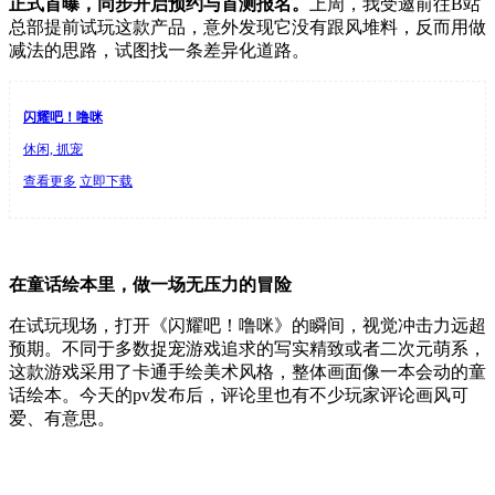
正式首曝，同步开启预约与首测报名。
上周，我受邀前往
B
站
总部提前试玩这款产品，意外发现它没有跟风堆料，反而用做
减法的思路，
试图找一条差异化道路
。
闪耀吧！噜咪
休闲, 抓宠
查看更多
立即下载
在童话绘本里，做一场无压力的冒险
在试玩现场，
打开《闪耀吧！噜咪》的瞬间，视觉冲击力远超
预期。不同于多数捉宠游戏追求的写实精致
或者
二次元萌系，
这款游戏采用了卡通手绘美术风格，整体画面像一本会动的童
话绘本
。
今天的
pv
发布后，评论里也有不少玩家评论画风可
爱、有意思。