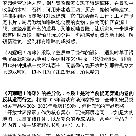
家园经营
这块内容，则与
冒险
探索实现了
资源循环。在冒险中
收集的木料、石料，可用来建造工坊、厨房、储物间等建筑
。
将捕捉到的噜咪派往对应建筑，它们就会自动工作：工坊产捉
宠卡片，厨房做增加噜咪饱食度的食物，储物间扩容资源上
限。这些家园产出的道具，又能反哺冒险
，
让玩家每一步操作
都有即时反馈，哪怕只玩
10
分钟，也能感受到点亮新地图
、
解
锁新建筑
、
捉到稀有噜咪的成就感。
《闪耀吧！噜咪》
采取了
竖屏单手操作的设计
，
通勤时单手滑
动屏幕就能探索地图，午休时花
5
分钟收一波家园资源，睡前
用
10
分钟挑战一次区域霸主
，
无需像传统开放世界那样规划大
段游戏时间，也不用为了跑图赶路
，
消耗精力
。
《闪耀吧！噜咪》的差异化，本质上是对当前捉宠赛道内卷的
反其道而行之。
根据
2025
年游戏市场洞察报告，全球捉宠品类
相关产品在
2024-2025
年新增超
50
款，但近
70%
的产品都将
「开放世界探索」作为核心卖点，玩法高度趋同
，
比如
超大
的
地图
、
海量支线任务
，
以及
复杂
的
养成系统，甚至有产品为了
堆内容，将主线流程拉长到
50
小时以上。