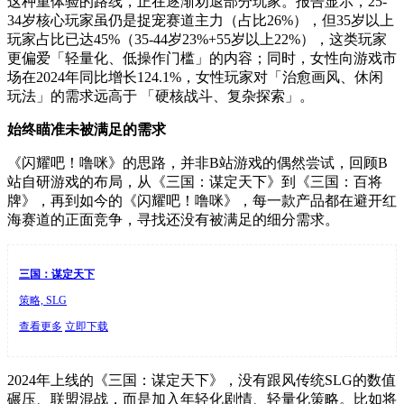
这种重
体验的
路线，正在逐渐劝退部分玩家。报告显示，
25-
34
岁核心玩家虽仍是捉宠赛道主力（占比
26%
），但
35
岁以上
玩家占比已达
45%
（
35-44
岁
23%+55
岁以上
22%
），这类玩家
更偏爱「轻量化、低操作门槛」的内容；同时，女性向游戏市
场在
2024
年同比增长
124.1%
，女性玩家对「治愈画风、休闲
玩法」的需求远高于 「硬核战斗、复杂探索」。
始终瞄准未被满足的需求
《闪耀吧！噜咪》的思路，并非
B
站游戏的偶然尝试，回顾
B
站自研游戏的布局，从《三国：谋定天下》到《三国：百将
牌》，再到如今的《闪耀吧！噜咪》，每一款产品都在避开红
海赛道的正面竞争，寻找
还没有被
满足的细分需求。
三国：谋定天下
策略, SLG
查看更多
立即下载
2024
年上线的《三国：谋定天下》，没有跟风传统
SLG
的数值
碾压
、
联盟混战，而是加入
年轻化
剧情、
轻量化策略
。
比如将