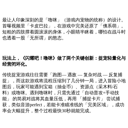
最让人印象深刻的是
「噜咪」（游戏内宠物的统称）的设计。
首曝视频里
「卡皮巴拉」，在游戏中完美还原了「佛系萌」
。
短粗的四肢撑着圆滚滚的身体，小眼睛半眯着，哪怕在战斗时
也透着一股
「无所谓」
的憨态
。
玩法上，《闪耀吧！噜咪》做了两个关键创新：捉宠轻量化与
经营闭环化。
传统捉宠游戏往往需要
「跑图
— 遇敌 — 复杂对战 — 反复捕
捉」，而这款游戏将流程压缩到了几分钟一局
，
进入
冒险
小地
图后，玩家可能遇到宝箱（抽金币）、资源点（采木料
/
石
料）或噜咪
。
遇到噜咪时，只需先通过
「自动普攻
+
手动技
能」 的简易对战将其血量压低，再用 「捕捉卡片」 尝试捕
获
，
类似音游
perfect
，
若能卡准瞄准线的「完美区域」，成功
率会大幅提升，整个过程最快
30
秒就能完成。