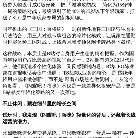
历史人物设计成
Q
版形象，把 「城池攻防战」 简化为
15
分钟
一局的策略对战，最终吸引了近
40%
的
25
岁以下年轻玩家，打
破了
SLG
是中年玩家专属的刻板印象
。
同年推出的《三国：百将牌》，则创新性地将三国
IP
与斗地主
玩法结合，用
三
人对战
卡
牌组合的碎片化模式，让玩家在通勤
时也能体验三国对战，上线首月就登顶休闲卡牌品类下载榜。
这种战略，本质上是
B
站对自身用户生态的精准把握。作为国
内年轻用户占比最高的视频平台之一，
B
站拥有超
3
亿
Z
世代用
户，他们既追求个性化体验，又反感强制内卷
。
B
站
CEO
陈睿
曾在财报电话会议中强调：“
B
站游戏业务的核心，是‘围绕年
轻用户需求做创新’，而不是‘跟着市场热点做复制’。” 从这个
角度看，《闪耀吧！噜咪》不仅是一款差异化捉宠产品，更是
B
站品类年轻化策略的又一次落地
。
不止休闲，藏在细节里的增长空间
试玩时，我发现《闪耀吧！噜咪》轻量化
的
背后，还藏着长线
运营的潜力。
比如噜咪进化与变异系统
，
每只噜咪都有
「普通
— 稀有 — 传