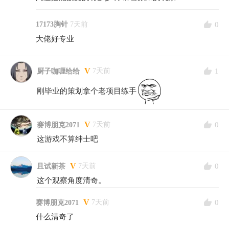
0
17173胸针
7天前
大佬好专业
V
1
7天前
厨子咖喱给给
刚毕业的策划拿个老项目练手
V
0
7天前
赛博朋克2071
这游戏不算绅士吧
V
0
7天前
且试新茶
这个观察角度清奇。
V
0
7天前
赛博朋克2071
什么清奇了