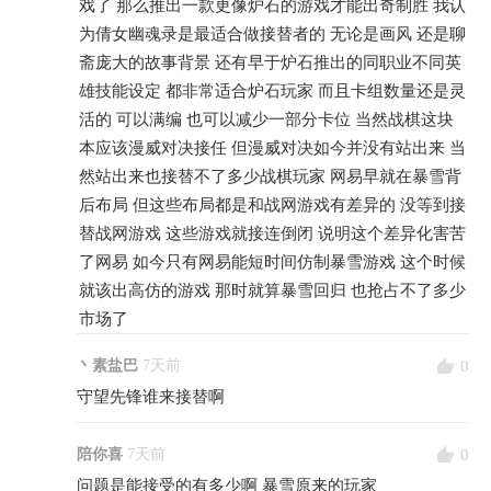
戏了 那么推出一款更像炉石的游戏才能出奇制胜 我认
为倩女幽魂录是最适合做接替者的 无论是画风 还是聊
斋庞大的故事背景 还有早于炉石推出的同职业不同英
雄技能设定 都非常适合炉石玩家 而且卡组数量还是灵
活的 可以满编 也可以减少一部分卡位 当然战棋这块
本应该漫威对决接任 但漫威对决如今并没有站出来 当
然站出来也接替不了多少战棋玩家 网易早就在暴雪背
后布局 但这些布局都是和战网游戏有差异的 没等到接
替战网游戏 这些游戏就接连倒闭 说明这个差异化害苦
了网易 如今只有网易能短时间仿制暴雪游戏 这个时候
就该出高仿的游戏 那时就算暴雪回归 也抢占不了多少
市场了
0
丶素盐巴
7天前
守望先锋谁来接替啊
0
陪你喜
7天前
问题是能接受的有多少啊 暴雪原来的玩家