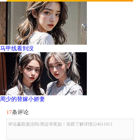
马甲线看到没
周少的替嫁小娇妻
17
条评论
评论赢取激活码/周边等奖励！加群了解详情224611913