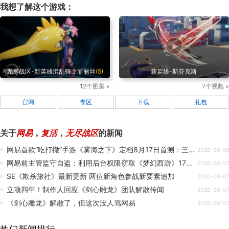
我想了解这个游戏：
无尽战区-新英雄混乱骑士菲丽丝
(5)
新英雄-斯芬克斯
12个图集 »
7个视频 »
官网
专区
下载
礼包
关于
网易
，
复活
，
无尽战区
的新闻
网易首款“吃打撤”手游《雾海之下》定档8月17日首测：三人小队狩猎魔物搜宝撤离
2026-08-08
网易前主管监守自盗：利用后台权限窃取《梦幻西游》171 个闲置账号，牟利 173 万元获三年缓刑
2026-08-07
SE《欺杀旅社》最新更新 两位新角色参战新要素追加
2026-08-07
立项四年！制作人回应《剑心雕龙》团队解散传闻
2026-08-07
《剑心雕龙》解散了，但这次没人骂网易
2026-08-07