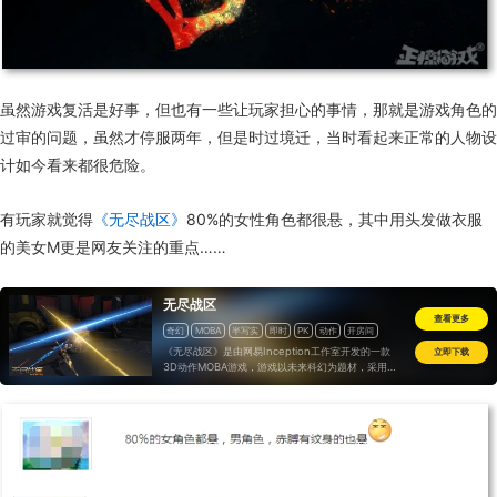
虽然游戏复活是好事，但也有一些让玩家担心的事情，那就是游戏角色的
过审的问题，虽然才停服两年，但是时过境迁，当时看起来正常的人物设
计如今看来都很危险。
有玩家就觉得
《无尽战区》
80%的女性角色都很悬，其中用头发做衣服
的美女M更是网友关注的重点……
无尽战区
查看更多
奇幻
MOBA
半写实
即时
PK
动作
开房间
竞技
免费
《无尽战区》是由网易Inception工作室开发的一款
立即下载
3D动作MOBA游戏，游戏以未来科幻为题材，采用与
传统MOBA迥异的TPS战斗视角，融合了格斗、射击、
法术等多种战斗方式，打造了快节奏团队竞技的游