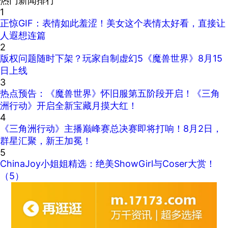
热门新闻排行
1
正惊GIF：表情如此羞涩！美女这个表情太好看，直接让
人遐想连篇
2
版权问题随时下架？玩家自制虚幻5《魔兽世界》8月15
日上线
3
热点预告：《魔兽世界》怀旧服第五阶段开启！《三角
洲行动》开启全新宝藏月摸大红！
4
《三角洲行动》主播巅峰赛总决赛即将打响！8月2日，
群星汇聚，新王加冕！
5
ChinaJoy小姐姐精选：绝美ShowGirl与Coser大赏！
（5）