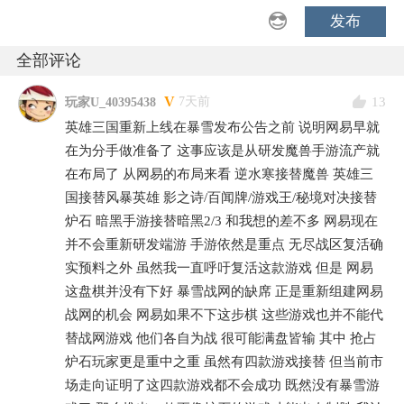
发布
全部评论
V
13
7天前
玩家U_40395438
英雄三国重新上线在暴雪发布公告之前 说明网易早就
在为分手做准备了 这事应该是从研发魔兽手游流产就
在布局了 从网易的布局来看 逆水寒接替魔兽 英雄三
国接替风暴英雄 影之诗/百闻牌/游戏王/秘境对决接替
炉石 暗黑手游接替暗黑2/3 和我想的差不多 网易现在
并不会重新研发端游 手游依然是重点 无尽战区复活确
实预料之外 虽然我一直呼吁复活这款游戏 但是 网易
这盘棋并没有下好 暴雪战网的缺席 正是重新组建网易
战网的机会 网易如果不下这步棋 这些游戏也并不能代
替战网游戏 他们各自为战 很可能满盘皆输 其中 抢占
炉石玩家更是重中之重 虽然有四款游戏接替 但当前市
场走向证明了这四款游戏都不会成功 既然没有暴雪游