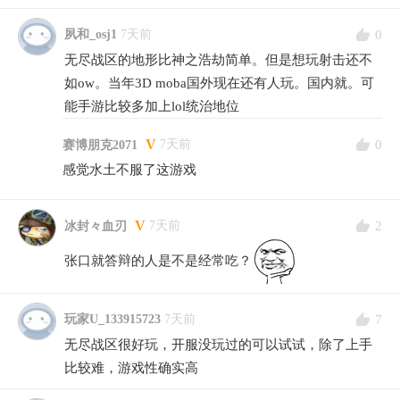
0
夙和_osj1
7天前
无尽战区的地形比神之浩劫简单。但是想玩射击还不
如ow。当年3D moba国外现在还有人玩。国内就。可
能手游比较多加上lol统治地位
V
0
7天前
赛博朋克2071
感觉水土不服了这游戏
V
2
7天前
冰封々血刃
张口就答辩的人是不是经常吃？
7
玩家U_133915723
7天前
无尽战区很好玩，开服没玩过的可以试试，除了上手
比较难，游戏性确实高