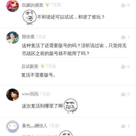
V
0
7天前
玩腻的感觉
不和谐还可以试试，和谐了谁玩？
1
陪你喜
7天前
这种复活了还需要版号的吗？没听说过诶，只觉得无
尽战区之前的版号就不能用了吗？
V
0
7天前
且试新茶
复活不需要版号。
0
wow玩玩
7天前
这次复活到哪里了啊
1
暮色灬纞佳人
7天前