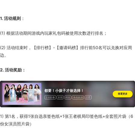
1. 活动规则
：
(1) 根据活动期间游戏内玩家礼包码被使用次数进行排名；
(2) 活动结束时，【排行榜】-【邀请码榜】排行前50名可以兑换对应周
边。
2. 活动奖励：
都要！小孩子才做选择！
查看更多
互动影像
剧情
模拟
角色扮演
恋爱
1) 第1名，获得1张自选亲签色纸+1张王者棋局印签色纸+全套照片袋（6
份女演员照片袋）