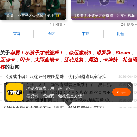
都要！小孩子才做选择！截图
(5)
《都要！小孩子才做选择！》实机视频
1个图集 »
2个视频 »
官网
专区
下载
礼包
关于
都要！小孩子才做选择！
，
命运游戏3
，
塔罗牌
，
Steam
，
互动卡
，
闪卡
，
大阿金银卡
，
活动兑换
，
周边
，
卡牌榜
，
礼包码
榜
的新闻
《漫威斗魂》双端评分差距悬殊，优化问题遭玩家诟病
2026-08-10
线下清凉节连开十天！二游常青树碧蓝航线神了！夏日氛围最足的一集！
2026-08-10
玩硬核游戏，用一起一起上！
打开
《死或生6：最后一战》服装DLC又贵又和谐 粉丝直言不如死了算了！
2026-08-10
看资讯、找游戏、领礼包更方便！
《超级真实麻将 维纳斯回归》开发团队揭秘动捕幕后 曾在办公室为艺术“献身”
2026-08-10
B站性少数UP主要求下架《完蛋！我被男同学包围了》
2026-08-10
热门新闻排行
1