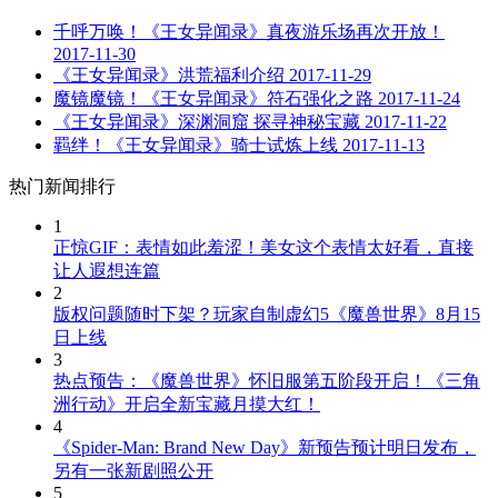
千呼万唤！《王女异闻录》真夜游乐场再次开放！
2017-11-30
《王女异闻录》洪荒福利介绍
2017-11-29
魔镜魔镜！《王女异闻录》符石强化之路
2017-11-24
《王女异闻录》深渊洞窟 探寻神秘宝藏
2017-11-22
羁绊！《王女异闻录》骑士试炼上线
2017-11-13
热门新闻排行
1
正惊GIF：表情如此羞涩！美女这个表情太好看，直接
让人遐想连篇
2
版权问题随时下架？玩家自制虚幻5《魔兽世界》8月15
日上线
3
热点预告：《魔兽世界》怀旧服第五阶段开启！《三角
洲行动》开启全新宝藏月摸大红！
4
《Spider-Man: Brand New Day》新预告预计明日发布，
另有一张新剧照公开
5