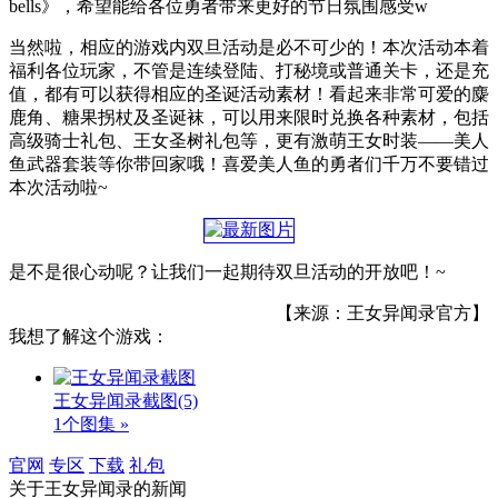
bells》，希望能给各位勇者带来更好的节日氛围感受w
当然啦，相应的游戏内双旦活动是必不可少的！本次活动本着
福利各位玩家，不管是连续登陆、打秘境或普通关卡，还是充
值，都有可以获得相应的圣诞活动素材！看起来非常可爱的麋
鹿角、糖果拐杖及圣诞袜，可以用来限时兑换各种素材，包括
高级骑士礼包、王女圣树礼包等，更有激萌王女时装——美人
鱼武器套装等你带回家哦！喜爱美人鱼的勇者们千万不要错过
本次活动啦~
是不是很心动呢？让我们一起期待双旦活动的开放吧！~
【来源：王女异闻录官方】
我想了解这个游戏：
王女异闻录截图
(5)
1个图集 »
官网
专区
下载
礼包
关于
王女异闻录
的新闻