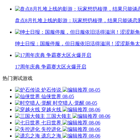
盘点8月扎堆上线的影游：玩家想扔核弹，结果只能谈恋
绅士日报：国服停服，但日服依旧活得滋润！涩涩新角太
17周年庆典 争霸赛大区火爆开启
热门测试游戏
炉石传说
08-05
仙侠世界
08-05
时空猎人·觉醒
08-05
穿越火线
08-06
三国大领主
08-06
七日世界
08-06
失控进化
08-06
遗忘之海
08-06