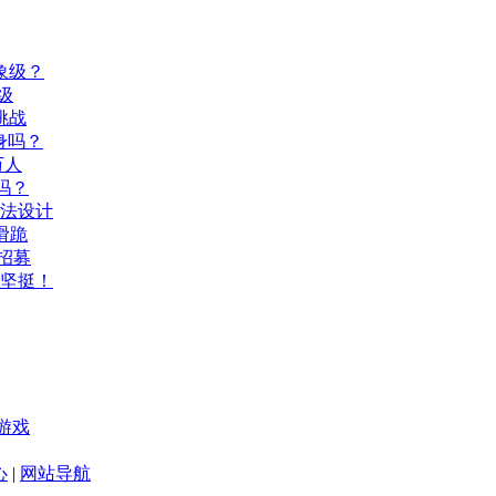
象级？
级
挑战
身吗？
万人
吗？
玩法设计
滑跪
招募
坚挺！
游戏
心
|
网站导航