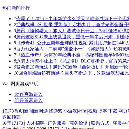
热门新闻排行
1
夯爆了！2026下半年新游这么逆天？谁会成为下一个现
2
经典战棋《幻世录 重制版》定档九月，画质光影全面升
3
腾讯《怪物猎人：旅人》测试今日开启，38种怪物可供
4
腾讯这款SLG未上线就退款，重做一年半后归来，能翻
5
《传奇4》公开五周年全球献礼视频 累计用户超过2440
6
百万玩家涌入，口碑却"褒贬不一" 《雾影猎人》还有救
7
《热血传奇》为何20年经典不衰！揭秘韩国最早MMO
8
泳装太清凉不让上？《龙之剑》DLC被和谐，官方紧急
9
紧急追加新玩法！腾讯PC新游《命运扳机》开启新一轮
10
回合制端游还有活路？巨头垄断之下，这款游戏却如此
Wan网页游戏**玩
动作爽游
进入
谁是首富
进入
17173首页
|
新闻
|
新网游
|
找游戏
|
小游戏
|
社区
|
视频
|
博客
|
下载
|
网页
返回顶部
关于17173
|
人才招聘
|
广告服务
|
商务洽谈
|
联系方式
|
客服中
Copyright © 2001-2026 17173. All rights reserved.