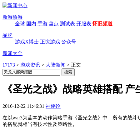
新游热游
全球
国内
手游
盘点
测试表
开服表
怀旧频道
品牌
游戏X博士
正惊游戏
公众号
新闻大全
17173
>
游戏资讯
>
大陆新闻
>
正文
《圣光之战》战略英雄搭配 产
2016-12-22 11:46:31
神评论
在以war3为蓝本的动作策略手游《圣光之战》中，所有的战斗
的搭配就相当有技术性及策略性。