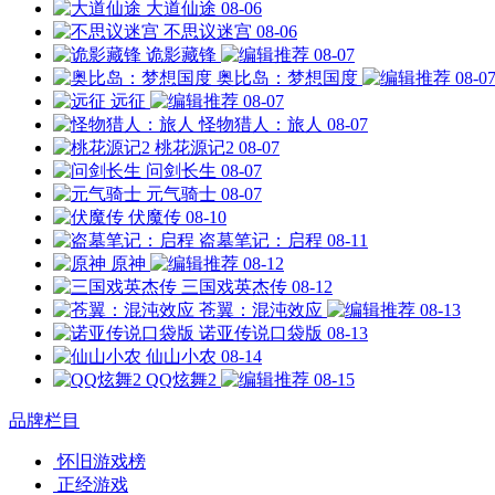
大道仙途
08-06
不思议迷宫
08-06
诡影藏锋
08-07
奥比岛：梦想国度
08-0
远征
08-07
怪物猎人：旅人
08-07
桃花源记2
08-07
问剑长生
08-07
元气骑士
08-07
伏魔传
08-10
盗墓笔记：启程
08-11
原神
08-12
三国戏英杰传
08-12
苍翼：混沌效应
08-13
诺亚传说口袋版
08-13
仙山小农
08-14
QQ炫舞2
08-15
品牌栏目
怀旧游戏榜
正经游戏