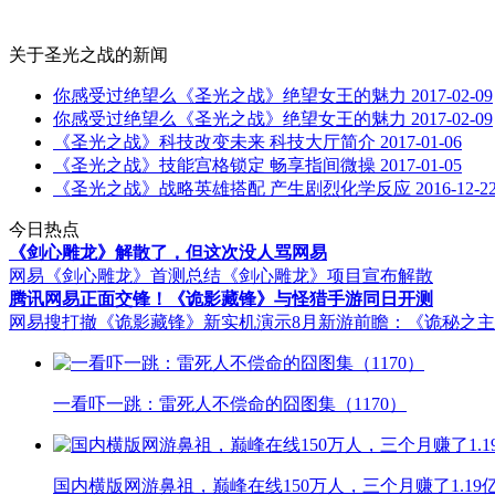
关于
圣光之战
的新闻
你感受过绝望么《圣光之战》绝望女王的魅力
2017-02-09
你感受过绝望么《圣光之战》绝望女王的魅力
2017-02-09
《圣光之战》科技改变未来 科技大厅简介
2017-01-06
《圣光之战》技能宫格锁定 畅享指间微操
2017-01-05
《圣光之战》战略英雄搭配 产生剧烈化学反应
2016-12-2
今日热点
《剑心雕龙》解散了，但这次没人骂网易
网易《剑心雕龙》首测总结
《剑心雕龙》项目宣布解散
腾讯网易正面交锋！《诡影藏锋》与怪猎手游同日开测
网易搜打撤《诡影藏锋》新实机演示
8月新游前瞻：《诡秘之
一看吓一跳：雷死人不偿命的囧图集（1170）
国内横版网游鼻祖，巅峰在线150万人，三个月赚了1.19