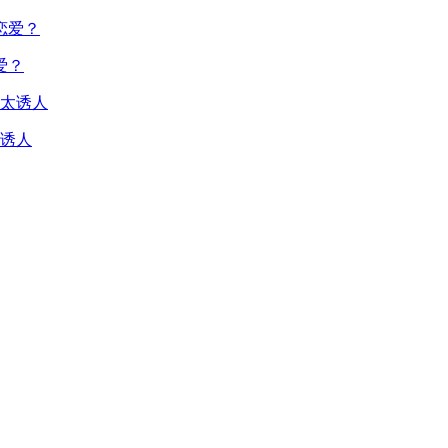
爱？
诱人