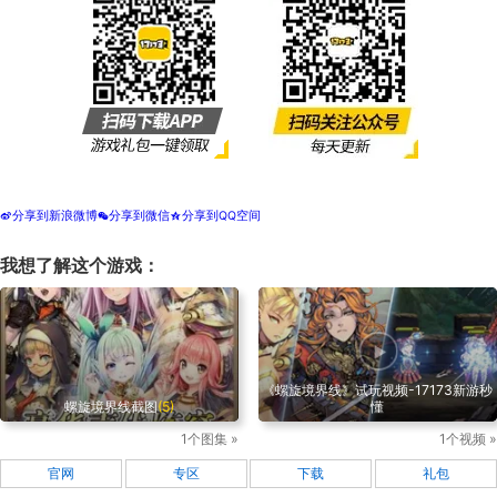
分享到新浪微博
分享到微信
分享到QQ空间
t
w
z
我想了解这个游戏：
《螺旋境界线》试玩视频-17173新游秒
螺旋境界线截图
(5)
懂
1个图集 »
1个视频 »
官网
专区
下载
礼包