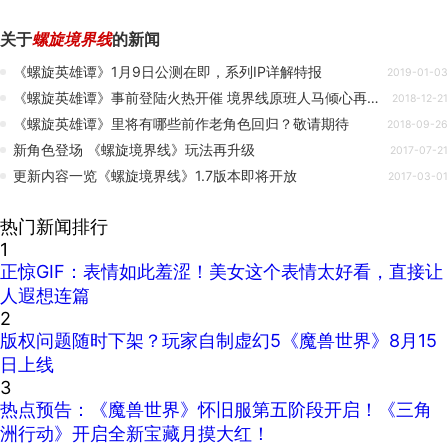
关于
螺旋境界线
的新闻
《螺旋英雄谭》1月9日公测在即，系列IP详解特报
2019-01-03
《螺旋英雄谭》事前登陆火热开催 境界线原班人马倾心再现新冒险
2018-12-21
《螺旋英雄谭》里将有哪些前作老角色回归？敬请期待
2018-09-26
新角色登场 《螺旋境界线》玩法再升级
2017-07-21
更新内容一览《螺旋境界线》1.7版本即将开放
2017-03-01
热门新闻排行
1
正惊GIF：表情如此羞涩！美女这个表情太好看，直接让
人遐想连篇
2
版权问题随时下架？玩家自制虚幻5《魔兽世界》8月15
日上线
3
热点预告：《魔兽世界》怀旧服第五阶段开启！《三角
洲行动》开启全新宝藏月摸大红！