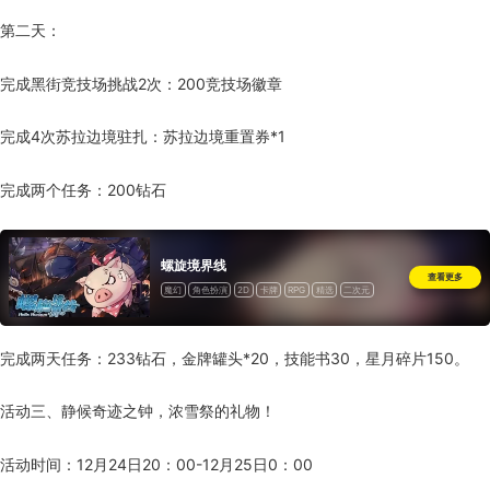
第二天：
完成黑街竞技场挑战2次：200竞技场徽章
完成4次苏拉边境驻扎：苏拉边境重置券*1
完成两个任务：200钻石
螺旋境界线
查看更多
魔幻
角色扮演
2D
卡牌
RPG
精选
二次元
道具收费
完成两天任务：233钻石，金牌罐头*20，技能书30，星月碎片150。
活动三、静候奇迹之钟，浓雪祭的礼物！
活动时间：12月24日20：00-12月25日0：00