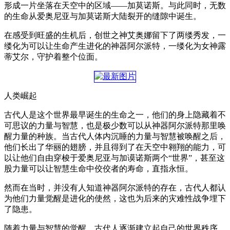
形成一片坐落在天空中的区域——加莫诺斯。与此同时，无数
的生命从爱奥尼亚与加莫诺斯大陆裂开的缝隙中诞生。
在感受到旺盛的生机后，创世之神艾奥娜留下了两缕秀发，一
缕化为可以让生命产生进化的神器阿尔派特，一缕化为女神露
蒂艾尔，守护着整个位面。
人类崛起
古代人是这个世界最早诞生的生命之一，他们的身上隐藏着不
可思议的力量与智慧，也是极少数可以从神器阿尔派特那里唤
醒力量的种族。当古代人体内沉睡的力量与智慧被唤醒之后，
他们长出了华丽的翅膀，并且得到了在天空中翱翔的能力，可
以让他们自由穿梭于爱奥尼亚与加谟诺斯两个“世界”，甚至这
股力量可以让智慧生命中佼佼者的寿命，直指永恒。
然而在当时，并没有人知道神器阿尔派特的存在，古代人都认
为他们力量觉醒是进化的使然，这也为后来的灾难性战争埋下
了隐患。
随着力量与智慧的觉醒，古代人逐渐建立起自己的世界秩序，