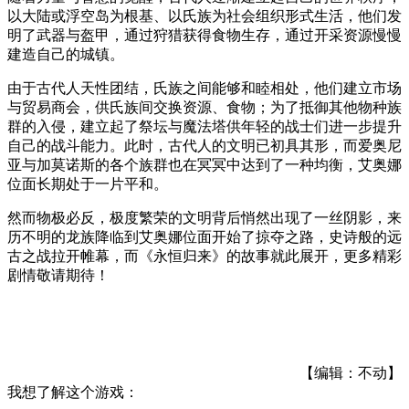
以大陆或浮空岛为根基、以氏族为社会组织形式生活，他们发
明了武器与盔甲，通过狩猎获得食物生存，通过开采资源慢慢
建造自己的城镇。
由于古代人天性团结，氏族之间能够和睦相处，他们建立市场
与贸易商会，供氏族间交换资源、食物；为了抵御其他物种族
群的入侵，建立起了祭坛与魔法塔供年轻的战士们进一步提升
自己的战斗能力。此时，古代人的文明已初具其形，而爱奥尼
亚与加莫诺斯的各个族群也在冥冥中达到了一种均衡，艾奥娜
位面长期处于一片平和。
然而物极必反，极度繁荣的文明背后悄然出现了一丝阴影，来
历不明的龙族降临到艾奥娜位面开始了掠夺之路，史诗般的远
古之战拉开帷幕，而《永恒归来》的故事就此展开，更多精彩
剧情敬请期待！
【编辑：不动】
我想了解这个游戏：