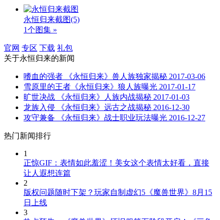
永恒归来截图
(5)
1个图集 »
官网
专区
下载
礼包
关于
永恒归来
的新闻
嗜血的强者 《永恒归来》兽人族独家揭秘
2017-03-06
雪原里的王者《永恒归来》狼人族曝光
2017-01-17
旷世决战 《永恒归来》人族内战揭秘
2017-01-03
龙族入侵 《永恒归来》远古之战揭秘
2016-12-30
攻守兼备 《永恒归来》战士职业玩法曝光
2016-12-27
热门新闻排行
1
正惊GIF：表情如此羞涩！美女这个表情太好看，直接
让人遐想连篇
2
版权问题随时下架？玩家自制虚幻5《魔兽世界》8月15
日上线
3