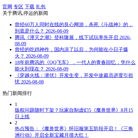
官网
专区
下载
礼包
关于
腾讯,停运
的新闻
曾经60万人同时在线的良心网游，杀死《斗战神》的，
到底是什么？
2026-08-09
腾讯《湮灭之潮》登科隆展，线下试玩率先开启
2026-
08-09
曾经的吃鸡神作，国内凉了以后，为何能在小日子爆
火？
2026-08-09
18年前腾讯的《QQ飞车》，一代人的青春回忆，凭什么
能火到现在？
2026-08-09
《穿越火线：潜伏》开发生变，开发中途裁员进度引担
忧
2026-08-08
热门新闻排行
1
版权问题随时下架？玩家自制虚幻5《魔兽世界》8月15
日上线
2
热点预告：《魔兽世界》怀旧服第五阶段开启！《三角
洲行动》开启全新宝藏月摸大红！