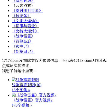
《我的起源》
《云裳羽衣》
《秦时明月世界》
《拉结尔》
《文明大爆炸》
《征服与霸业》
《比特大爆炸》
《战争雷霆》
《冒险岛2》
《玄中记》
《胡桃日记》
17173.com发布此文仅为传递信息，不代表17173.com认同其观
点或证实其描述。
我想了解这个游戏：
战争雷霆截图
(10)
15个图集 »
《战争雷霆》官方视频2
170个视频 »